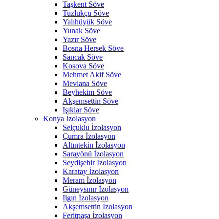
Taşkent Söve
Tuzlukçu Söve
Yalıhüyük Söve
Yunak Söve
Yazır Söve
Bosna Hersek Söve
Sancak Söve
Kosova Söve
Mehmet Akif Söve
Mevlana Söve
Beyhekim Söve
Akşemsettin Söve
Işıklar Söve
Konya İzolasyon
Selçuklu İzolasyon
Çumra İzolasyon
Altıntekin İzolasyon
Sarayönü İzolasyon
Seydişehir İzolasyon
Karatay İzolasyon
Meram İzolasyon
Güneysınır İzolasyon
Ilgın İzolasyon
Akşemsettin İzolasyon
Feritpaşa İzolasyon