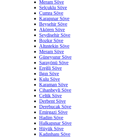
Meram Söve
Selçuklu Söve
Çumra Söve
Karapınar Söve
Beyşehir Söve
Akören Söve
Seydişehir Söve
Bozkır Söve
Altıntekin Söve
Meram Söve
Güneysınır Söve
Sarayönü Söve
Ereğli Söve
Ilgın Söve
Kulu Söve
Karaman Söve
Cihanbeyli Söve
Çeltik Söve
Derbent Söve
Derebucak Söve
Emirgazi Söve
Hadim Söve
Halkapınar Söve
Hüyük Söve
Kadınhanı Söve