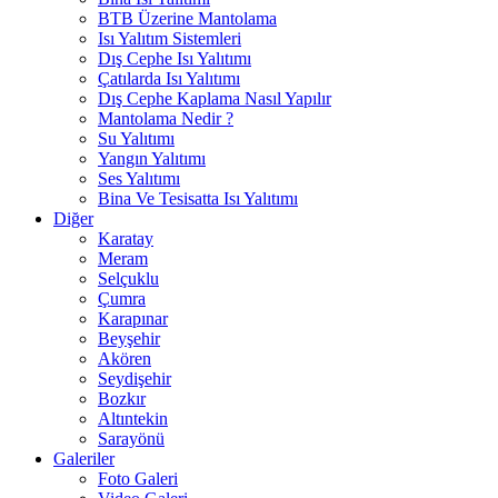
BTB Üzerine Mantolama
Isı Yalıtım Sistemleri
Dış Cephe Isı Yalıtımı
Çatılarda Isı Yalıtımı
Dış Cephe Kaplama Nasıl Yapılır
Mantolama Nedir ?
Su Yalıtımı
Yangın Yalıtımı
Ses Yalıtımı
Bina Ve Tesisatta Isı Yalıtımı
Diğer
Karatay
Meram
Selçuklu
Çumra
Karapınar
Beyşehir
Akören
Seydişehir
Bozkır
Altıntekin
Sarayönü
Galeriler
Foto Galeri