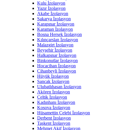
Kulu İzolasyon
Yazır İzolasyon
Akabe İzolasyon
Sakarya İzolasyon
Karapınar İzolasyon
Karaman İzolasyon
Bosna Hersek İzolasyon
Kılınçarslan İzolasyon
Malazgirt İzolasyon
Beyşehir İzolasyon
Halkapınar İzolasyon
Binkonutlar İzolasyon
Hocacihan İzolasyon
Cihanbeyli İzolasyon
Hüyük İzolasyon
Sancak İzolasyon
Ulubatlıhasan İzolasyon
Akören İzolasyon
Çeltik İzolasyon
Kadınhanı İzolasyon
Kosova İzolasyon
Hüsamettin Çelebi İzolasyon
Derbent İzolasyon
Taşkent İzolasyon
Mehmet Akif İzolasyon