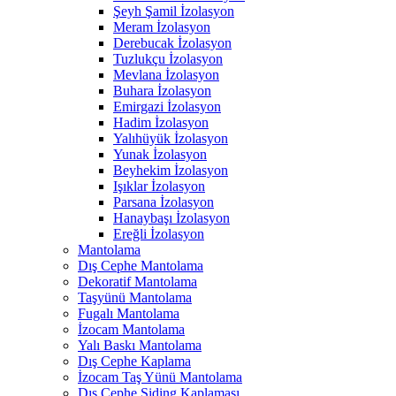
Şeyh Şamil İzolasyon
Meram İzolasyon
Derebucak İzolasyon
Tuzlukçu İzolasyon
Mevlana İzolasyon
Buhara İzolasyon
Emirgazi İzolasyon
Hadim İzolasyon
Yalıhüyük İzolasyon
Yunak İzolasyon
Beyhekim İzolasyon
Işıklar İzolasyon
Parsana İzolasyon
Hanaybaşı İzolasyon
Ereğli İzolasyon
Mantolama
Dış Cephe Mantolama
Dekoratif Mantolama
Taşyünü Mantolama
Fugalı Mantolama
İzocam Mantolama
Yalı Baskı Mantolama
Dış Cephe Kaplama
İzocam Taş Yünü Mantolama
Dış Cephe Siding Kaplaması