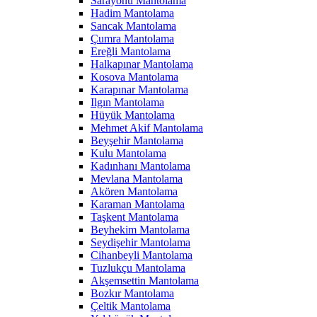
Sarayönü Mantolama
Hadim Mantolama
Sancak Mantolama
Çumra Mantolama
Ereğli Mantolama
Halkapınar Mantolama
Kosova Mantolama
Karapınar Mantolama
Ilgın Mantolama
Hüyük Mantolama
Mehmet Akif Mantolama
Beyşehir Mantolama
Kulu Mantolama
Kadınhanı Mantolama
Mevlana Mantolama
Akören Mantolama
Karaman Mantolama
Taşkent Mantolama
Beyhekim Mantolama
Seydişehir Mantolama
Cihanbeyli Mantolama
Tuzlukçu Mantolama
Akşemsettin Mantolama
Bozkır Mantolama
Çeltik Mantolama