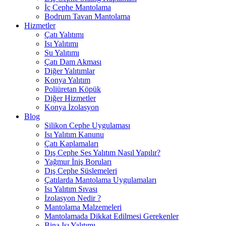
İç Cephe Mantolama
Bodrum Tavan Mantolama
Hizmetler
Çatı Yalıtımı
Isı Yalıtımı
Su Yalıtımı
Çatı Dam Akması
Diğer Yalıtımlar
Konya Yalıtım
Poliüretan Köpük
Diğer Hizmetler
Konya İzolasyon
Blog
Silikon Cephe Uygulaması
Isı Yalıtım Kanunu
Çatı Kaplamaları
Dış Cephe Ses Yalıtım Nasıl Yapılır?
Yağmur İniş Boruları
Dış Cephe Süslemeleri
Çatılarda Mantolama Uygulamaları
Isı Yalıtım Sıvası
İzolasyon Nedir ?
Mantolama Malzemeleri
Mantolamada Dikkat Edilmesi Gerekenler
Bina Isı Yalıtımı