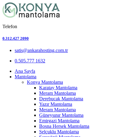
Telefon
0.312.427 2090
satis@ankarahosting.com.tr
0.505.777 1632
Ana Sayfa
Mantolama
Konya Mantolama
Karatay Mantolama
Meram Mantolama
Derebucak Mantolama
Yazır Mantolama
Meram Mantolama
Güneysınır Mantolama
Emirgazi Mantolama
Bosna Hersek Mantolama
Selçuklu Mantolama