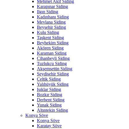
Mehmet Akif Siding
Karapınar Siding
Ilgın Siding
Kadınhanı Siding
Mevlana Siding
Beyşehir Siding
Kulu Siding
Taşkent Siding
Beyhekim Siding
Akören Siding
Karaman Siding
Cihanbeyli Siding
Tuzlukçu Siding
Akşemsettin Siding
Seydişehir Siding
Çeltik Siding
Yalıhüyük Siding
Işıklar Siding
Bozkır Siding
Derbent Siding
Yunak Siding
Altıntekin Siding
Konya Söve
Konya Söve
Karatay Söve