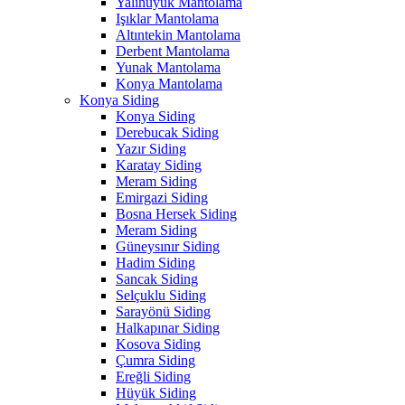
Yalıhüyük Mantolama
Işıklar Mantolama
Altıntekin Mantolama
Derbent Mantolama
Yunak Mantolama
Konya Mantolama
Konya Siding
Konya Siding
Derebucak Siding
Yazır Siding
Karatay Siding
Meram Siding
Emirgazi Siding
Bosna Hersek Siding
Meram Siding
Güneysınır Siding
Hadim Siding
Sancak Siding
Selçuklu Siding
Sarayönü Siding
Halkapınar Siding
Kosova Siding
Çumra Siding
Ereğli Siding
Hüyük Siding