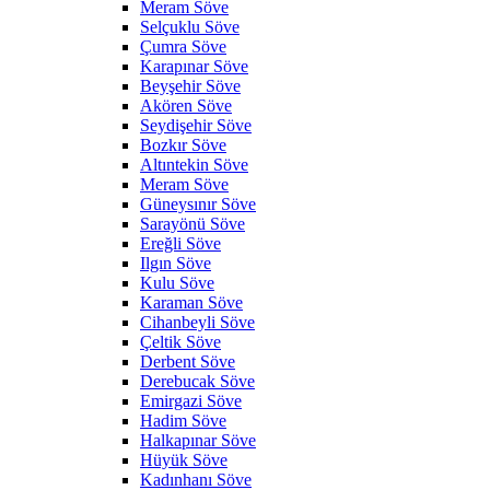
Meram Söve
Selçuklu Söve
Çumra Söve
Karapınar Söve
Beyşehir Söve
Akören Söve
Seydişehir Söve
Bozkır Söve
Altıntekin Söve
Meram Söve
Güneysınır Söve
Sarayönü Söve
Ereğli Söve
Ilgın Söve
Kulu Söve
Karaman Söve
Cihanbeyli Söve
Çeltik Söve
Derbent Söve
Derebucak Söve
Emirgazi Söve
Hadim Söve
Halkapınar Söve
Hüyük Söve
Kadınhanı Söve