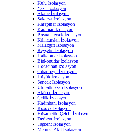
Kulu İzolasyon
Yazır İzolasyon
Akabe İzolasyon
Sakarya İzolasyon
Karapınar İzolasyon
Karaman İzolasyon
Bosna Hersek İzolasyon
Kılınçarslan İzolasyon
Malazgirt İzolasyon
Beyşehir İzolasyon
Halkapınar İzolasyon
Binkonutlar İzolasyon
Hocacihan İzolasyon
Cihanbeyli İzolasyon
Hüyük İzolasyon
Sancak İzolasyon
Ulubatlıhasan İzolasyon
Akören İzolasyon
Çeltik İzolasyon
Kadınhanı İzolasyon
Kosova İzolasyon
Hüsamettin Çelebi İzolasyon
Derbent İzolasyon
Taşkent İzolasyon
Mehmet Akif İzolasyon