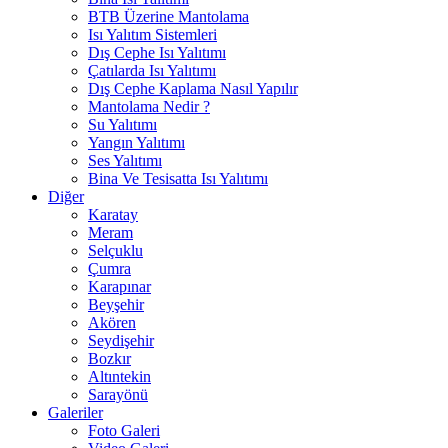
BTB Üzerine Mantolama
Isı Yalıtım Sistemleri
Dış Cephe Isı Yalıtımı
Çatılarda Isı Yalıtımı
Dış Cephe Kaplama Nasıl Yapılır
Mantolama Nedir ?
Su Yalıtımı
Yangın Yalıtımı
Ses Yalıtımı
Bina Ve Tesisatta Isı Yalıtımı
Diğer
Karatay
Meram
Selçuklu
Çumra
Karapınar
Beyşehir
Akören
Seydişehir
Bozkır
Altıntekin
Sarayönü
Galeriler
Foto Galeri