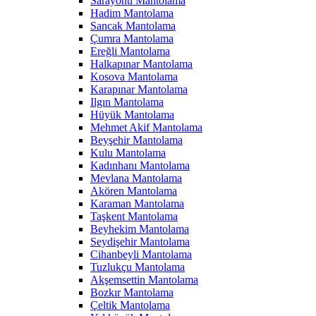
Sarayönü Mantolama
Hadim Mantolama
Sancak Mantolama
Çumra Mantolama
Ereğli Mantolama
Halkapınar Mantolama
Kosova Mantolama
Karapınar Mantolama
Ilgın Mantolama
Hüyük Mantolama
Mehmet Akif Mantolama
Beyşehir Mantolama
Kulu Mantolama
Kadınhanı Mantolama
Mevlana Mantolama
Akören Mantolama
Karaman Mantolama
Taşkent Mantolama
Beyhekim Mantolama
Seydişehir Mantolama
Cihanbeyli Mantolama
Tuzlukçu Mantolama
Akşemsettin Mantolama
Bozkır Mantolama
Çeltik Mantolama