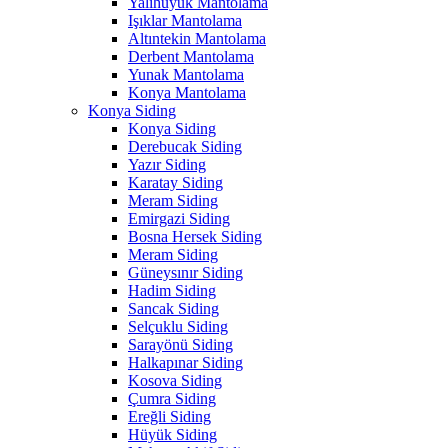
Yalıhüyük Mantolama
Işıklar Mantolama
Altıntekin Mantolama
Derbent Mantolama
Yunak Mantolama
Konya Mantolama
Konya Siding
Konya Siding
Derebucak Siding
Yazır Siding
Karatay Siding
Meram Siding
Emirgazi Siding
Bosna Hersek Siding
Meram Siding
Güneysınır Siding
Hadim Siding
Sancak Siding
Selçuklu Siding
Sarayönü Siding
Halkapınar Siding
Kosova Siding
Çumra Siding
Ereğli Siding
Hüyük Siding