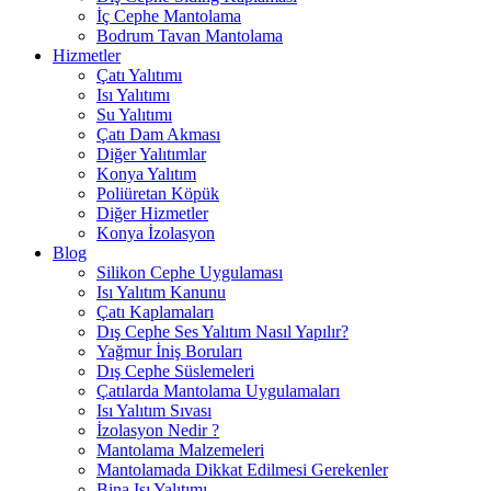
İç Cephe Mantolama
Bodrum Tavan Mantolama
Hizmetler
Çatı Yalıtımı
Isı Yalıtımı
Su Yalıtımı
Çatı Dam Akması
Diğer Yalıtımlar
Konya Yalıtım
Poliüretan Köpük
Diğer Hizmetler
Konya İzolasyon
Blog
Silikon Cephe Uygulaması
Isı Yalıtım Kanunu
Çatı Kaplamaları
Dış Cephe Ses Yalıtım Nasıl Yapılır?
Yağmur İniş Boruları
Dış Cephe Süslemeleri
Çatılarda Mantolama Uygulamaları
Isı Yalıtım Sıvası
İzolasyon Nedir ?
Mantolama Malzemeleri
Mantolamada Dikkat Edilmesi Gerekenler
Bina Isı Yalıtımı