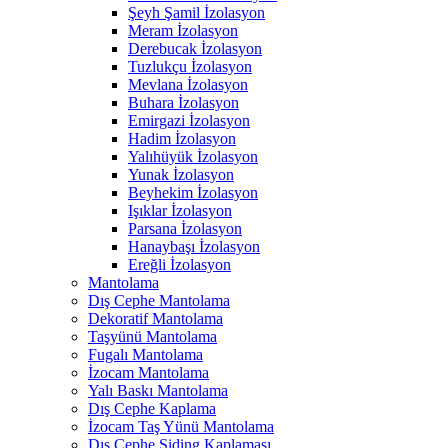
Şeyh Şamil İzolasyon
Meram İzolasyon
Derebucak İzolasyon
Tuzlukçu İzolasyon
Mevlana İzolasyon
Buhara İzolasyon
Emirgazi İzolasyon
Hadim İzolasyon
Yalıhüyük İzolasyon
Yunak İzolasyon
Beyhekim İzolasyon
Işıklar İzolasyon
Parsana İzolasyon
Hanaybaşı İzolasyon
Ereğli İzolasyon
Mantolama
Dış Cephe Mantolama
Dekoratif Mantolama
Taşyünü Mantolama
Fugalı Mantolama
İzocam Mantolama
Yalı Baskı Mantolama
Dış Cephe Kaplama
İzocam Taş Yünü Mantolama
Dış Cephe Siding Kaplaması