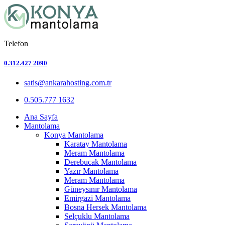
Telefon
0.312.427 2090
satis@ankarahosting.com.tr
0.505.777 1632
Ana Sayfa
Mantolama
Konya Mantolama
Karatay Mantolama
Meram Mantolama
Derebucak Mantolama
Yazır Mantolama
Meram Mantolama
Güneysınır Mantolama
Emirgazi Mantolama
Bosna Hersek Mantolama
Selçuklu Mantolama