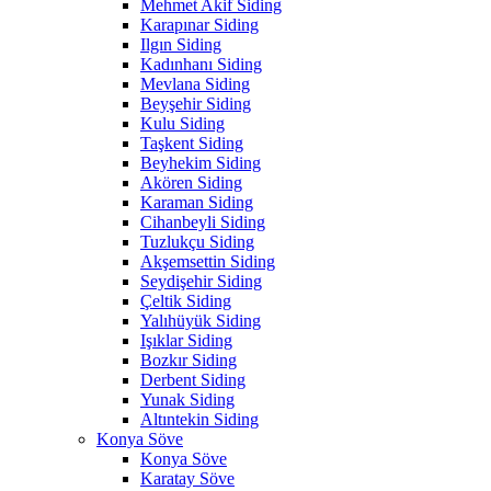
Mehmet Akif Siding
Karapınar Siding
Ilgın Siding
Kadınhanı Siding
Mevlana Siding
Beyşehir Siding
Kulu Siding
Taşkent Siding
Beyhekim Siding
Akören Siding
Karaman Siding
Cihanbeyli Siding
Tuzlukçu Siding
Akşemsettin Siding
Seydişehir Siding
Çeltik Siding
Yalıhüyük Siding
Işıklar Siding
Bozkır Siding
Derbent Siding
Yunak Siding
Altıntekin Siding
Konya Söve
Konya Söve
Karatay Söve