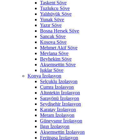
Taşkent Söve
Tuzlukçu Söve
Yalıhüyük Söve
Yunak Söve
Yazır Söve
Bosna Hersek Söve
Sancak Söve
Kosova Söve
Mehmet Akif Söve
Mevlana Söve
Beyhekim Söve
Akşemsettin Söve
Işıklar Söve
Konya İzolasyon
Selçuklu İzolasyon
Çumra İzolasyon
Altıntekin İzolasyon
Sarayönü İzolasyon
Seydişehir İzolasyon
Karatay İzolasyon
Meram İzolasyon
Güneysınır İzolasyon
Ilgın İzolasyon
Akşemsettin İzolasyon
Feritpaşa İzolasyon