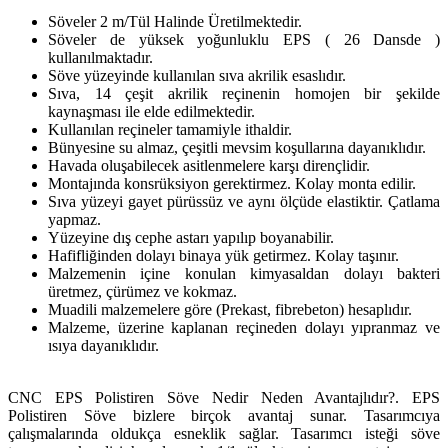
Söveler 2 m/Tül Halinde Üretilmektedir.
Söveler de yüksek yoğunluklu EPS ( 26 Dansde )
kullanılmaktadır.
Söve yüzeyinde kullanılan sıva akrilik esaslıdır.
Sıva, 14 çeşit akrilik reçinenin homojen bir şekilde
kaynaşması ile elde edilmektedir.
Kullanılan reçineler tamamiyle ithaldir.
Bünyesine su almaz, çeşitli mevsim koşullarına dayanıklıdır.
Havada oluşabilecek asitlenmelere karşı dirençlidir.
Montajında konsrüksiyon gerektirmez. Kolay monta edilir.
Sıva yüzeyi gayet pürüssüz ve aynı ölçüde elastiktir. Çatlama
yapmaz.
Yüzeyine dış cephe astarı yapılıp boyanabilir.
Hafifliğinden dolayı binaya yük getirmez. Kolay taşınır.
Malzemenin içine konulan kimyasaldan dolayı bakteri
üretmez, çürümez ve kokmaz.
Muadili malzemelere göre (Prekast, fibrebeton) hesaplıdır.
Malzeme, üzerine kaplanan reçineden dolayı yıpranmaz ve
ısıya dayanıklıdır.
CNC EPS Polistiren Söve Nedir Neden Avantajlıdır?. EPS
Polistiren Söve bizlere birçok avantaj sunar. Tasarımcıya
çalışmalarında oldukça esneklik sağlar. Tasarımcı isteği söve