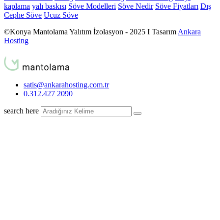
kaplama
yalı baskısı
Söve Modelleri
Söve Nedir
Söve Fiyatları
Dış
Cephe Söve
Ucuz Söve
©Konya Mantolama Yalıtım İzolasyon - 2025 I Tasarım
Ankara
Hosting
satis@ankarahosting.com.tr
0.312.427 2090
search here