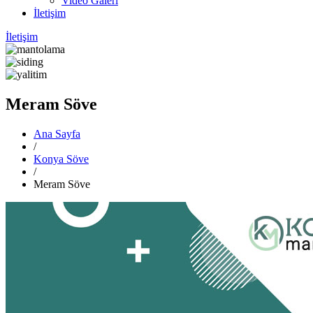
Video Galeri
İletişim
İletişim
Meram Söve
Ana Sayfa
/
Konya Söve
/
Meram Söve