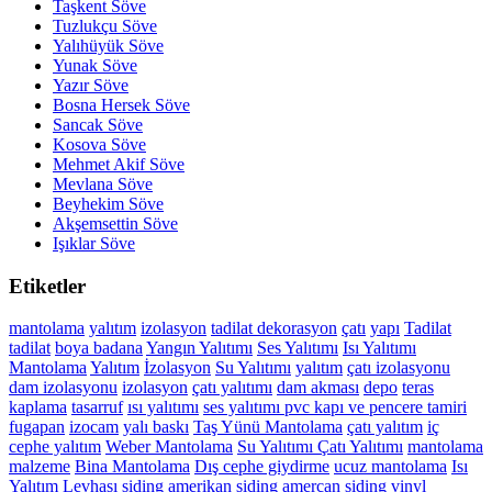
Taşkent Söve
Tuzlukçu Söve
Yalıhüyük Söve
Yunak Söve
Yazır Söve
Bosna Hersek Söve
Sancak Söve
Kosova Söve
Mehmet Akif Söve
Mevlana Söve
Beyhekim Söve
Akşemsettin Söve
Işıklar Söve
Etiketler
mantolama
yalıtım
izolasyon
tadilat
dekorasyon
çatı
yapı
Tadilat
tadilat
boya
badana
Yangın Yalıtımı
Ses Yalıtımı
Isı Yalıtımı
Mantolama
Yalıtım
İzolasyon
Su Yalıtımı
yalıtım
çatı izolasyonu
dam izolasyonu
izolasyon
çatı yalıtımı
dam akması
depo
teras
kaplama
tasarruf
ısı yalıtımı
ses yalıtımı
pvc kapı ve pencere tamiri
fugapan
izocam
yalı baskı
Taş Yünü Mantolama
çatı yalıtım
iç
cephe yalıtım
Weber Mantolama
Su Yalıtımı
Çatı Yalıtımı
mantolama
malzeme
Bina Mantolama
Dış cephe giydirme
ucuz mantolama
Isı
Yalıtım Levhası
siding
amerikan siding
amercan siding
vinyl