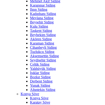
Mehmet Akif Siding
Karapınar Siding
Ilgın Siding
Kadınhanı Siding
Mevlana Siding
Beyşehir Siding
Kulu Siding
Taşkent Siding
Beyhekim Siding
Akören Siding
Karaman Siding
Cihanbeyli Siding
Tuzlukçu Siding
Akşemsettin Siding
Seydişehir Siding
Çeltik Siding
Yalıhüyük Siding
Işıklar Siding
Bozkır Siding
Derbent Siding
Yunak Siding
Altıntekin Siding
Konya Söve
Konya Söve
Karatay Söve