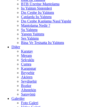
BTB Üzerine Mantolama
Isı Yalıtım Sistemleri
Dış Cephe Isı Yalıtımı
Çatılarda Isı Yalıtımı
Dış Cephe Kaplama Nasıl Yapılır
Mantolama Nedir ?
Su Yalıtımı
Yangın Yalıtımı
Ses Yalıtımı
Bina Ve Tesisatta Isı Yalıtımı
Diğer
Karatay
Meram
Selçuklu
Çumra
Karapınar
Beyşehir
Akören
Seydişehir
Bozkır
Altıntekin
Sarayönü
Galeriler
Foto Galeri