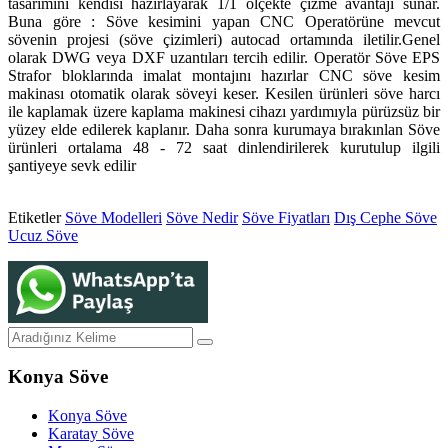
tasarımını kendisi hazırlayarak 1/1 ölçekte çizme avantajı sunar.
Buna göre : Söve kesimini yapan CNC Operatörüne mevcut
sövenin projesi (söve çizimleri) autocad ortamında iletilir.Genel
olarak DWG veya DXF uzantıları tercih edilir. Operatör Söve EPS
Strafor bloklarında imalat montajını hazırlar CNC söve kesim
makinası otomatik olarak söveyi keser. Kesilen ürünleri söve harcı
ile kaplamak üzere kaplama makinesi cihazı yardımıyla pürüzsüz bir
yüzey elde edilerek kaplanır. Daha sonra kurumaya bırakınlan Söve
ürünleri ortalama 48 - 72 saat dinlendirilerek kurutulup ilgili
şantiyeye sevk edilir
Etiketler
Söve Modelleri
Söve Nedir
Söve Fiyatları
Dış Cephe Söve
Ucuz Söve
Konya Söve
Konya Söve
Karatay Söve