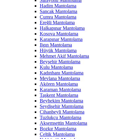
Sarayönü Mantolama
Hadim Mantolama
Sancak Mantolama
Çumra Mantolama
Ereğli Mantolama
Halkapınar Mantolama
Kosova Mantolama
Karapınar Mantolama
Ilgın Mantolama
Hüyük Mantolama
Mehmet Akif Mantolama
Beyşehir Mantolama
Kulu Mantolama
Kadınhanı Mantolama
Mevlana Mantolama
Akören Mantolama
Karaman Mantolama
Taşkent Mantolama
Beyhekim Mantolama
Seydişehir Mantolama
Cihanbeyli Mantolama
Tuzlukçu Mantolama
Akşemsettin Mantolama
Bozkır Mantolama
Çeltik Mantolama