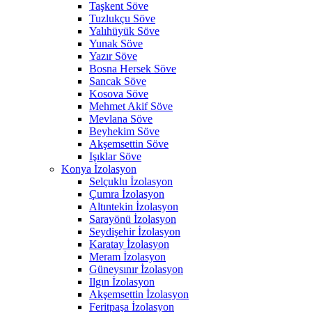
Taşkent Söve
Tuzlukçu Söve
Yalıhüyük Söve
Yunak Söve
Yazır Söve
Bosna Hersek Söve
Sancak Söve
Kosova Söve
Mehmet Akif Söve
Mevlana Söve
Beyhekim Söve
Akşemsettin Söve
Işıklar Söve
Konya İzolasyon
Selçuklu İzolasyon
Çumra İzolasyon
Altıntekin İzolasyon
Sarayönü İzolasyon
Seydişehir İzolasyon
Karatay İzolasyon
Meram İzolasyon
Güneysınır İzolasyon
Ilgın İzolasyon
Akşemsettin İzolasyon
Feritpaşa İzolasyon