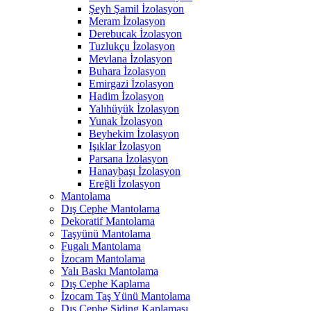
Şeyh Şamil İzolasyon
Meram İzolasyon
Derebucak İzolasyon
Tuzlukçu İzolasyon
Mevlana İzolasyon
Buhara İzolasyon
Emirgazi İzolasyon
Hadim İzolasyon
Yalıhüyük İzolasyon
Yunak İzolasyon
Beyhekim İzolasyon
Işıklar İzolasyon
Parsana İzolasyon
Hanaybaşı İzolasyon
Ereğli İzolasyon
Mantolama
Dış Cephe Mantolama
Dekoratif Mantolama
Taşyünü Mantolama
Fugalı Mantolama
İzocam Mantolama
Yalı Baskı Mantolama
Dış Cephe Kaplama
İzocam Taş Yünü Mantolama
Dış Cephe Siding Kaplaması