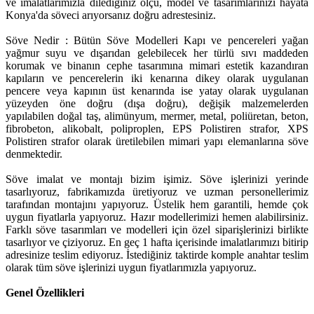
ve imalatlarımızla dilediğiniz ölçü, model ve tasarımlarınızı hayata
Konya'da söveci arıyorsanız doğru adrestesiniz.
Söve Nedir : Bütün Söve Modelleri Kapı ve pencereleri yağan
yağmur suyu ve dışarıdan gelebilecek her türlü sıvı maddeden
korumak ve binanın cephe tasarımına mimari estetik kazandıran
kapıların ve pencerelerin iki kenarına dikey olarak uygulanan
pencere veya kapının üst kenarında ise yatay olarak uygulanan
yüzeyden öne doğru (dışa doğru), değişik malzemelerden
yapılabilen doğal taş, alimünyum, mermer, metal, poliüretan, beton,
fibrobeton, alikobalt, poliproplen, EPS Polistiren strafor, XPS
Polistiren strafor olarak üretilebilen mimari yapı elemanlarına söve
denmektedir.
Söve imalat ve montajı bizim işimiz. Söve işlerinizi yerinde
tasarlıyoruz, fabrikamızda üretiyoruz ve uzman personellerimiz
tarafından montajını yapıyoruz. Üstelik hem garantili, hemde çok
uygun fiyatlarla yapıyoruz. Hazır modellerimizi hemen alabilirsiniz.
Farklı söve tasarımları ve modelleri için özel siparişlerinizi birlikte
tasarlıyor ve çiziyoruz. En geç 1 hafta içerisinde imalatlarımızı bitirip
adresinize teslim ediyoruz. İstediğiniz taktirde komple anahtar teslim
olarak tüm söve işlerinizi uygun fiyatlarımızla yapıyoruz.
Genel Özellikleri