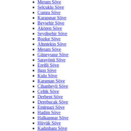
Meram Söve
Selçuklu Söve
Çumra Söve
Karapınar Söve
Beyşehir Söve
Akören Söve
Seydişehir Söve
Bozkır Söve
Altıntekin Söve
Meram Söve
Güneysınır Söve
Sarayönü Söve
Ereğli Söve
Ilgın Söve
Kulu Söve
Karaman Söve
Cihanbeyli Söve
Çeltik Söve
Derbent Söve
Derebucak Söve
Emirgazi Söve
Hadim Söve
Halkapınar Söve
Hüyük Söve
Kadınhanı Söve