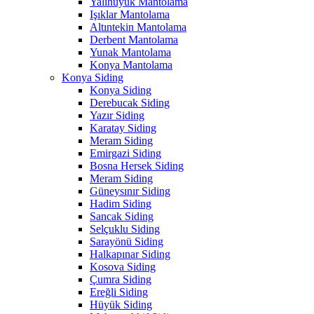
Yalıhüyük Mantolama
Işıklar Mantolama
Altıntekin Mantolama
Derbent Mantolama
Yunak Mantolama
Konya Mantolama
Konya Siding
Konya Siding
Derebucak Siding
Yazır Siding
Karatay Siding
Meram Siding
Emirgazi Siding
Bosna Hersek Siding
Meram Siding
Güneysınır Siding
Hadim Siding
Sancak Siding
Selçuklu Siding
Sarayönü Siding
Halkapınar Siding
Kosova Siding
Çumra Siding
Ereğli Siding
Hüyük Siding