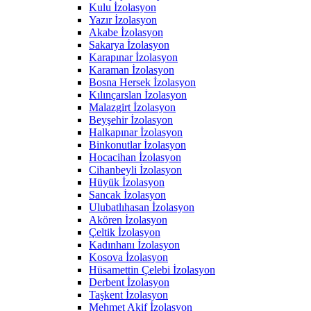
Kulu İzolasyon
Yazır İzolasyon
Akabe İzolasyon
Sakarya İzolasyon
Karapınar İzolasyon
Karaman İzolasyon
Bosna Hersek İzolasyon
Kılınçarslan İzolasyon
Malazgirt İzolasyon
Beyşehir İzolasyon
Halkapınar İzolasyon
Binkonutlar İzolasyon
Hocacihan İzolasyon
Cihanbeyli İzolasyon
Hüyük İzolasyon
Sancak İzolasyon
Ulubatlıhasan İzolasyon
Akören İzolasyon
Çeltik İzolasyon
Kadınhanı İzolasyon
Kosova İzolasyon
Hüsamettin Çelebi İzolasyon
Derbent İzolasyon
Taşkent İzolasyon
Mehmet Akif İzolasyon