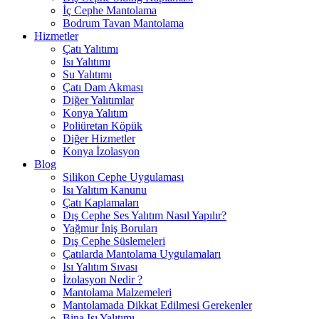
İç Cephe Mantolama
Bodrum Tavan Mantolama
Hizmetler
Çatı Yalıtımı
Isı Yalıtımı
Su Yalıtımı
Çatı Dam Akması
Diğer Yalıtımlar
Konya Yalıtım
Poliüretan Köpük
Diğer Hizmetler
Konya İzolasyon
Blog
Silikon Cephe Uygulaması
Isı Yalıtım Kanunu
Çatı Kaplamaları
Dış Cephe Ses Yalıtım Nasıl Yapılır?
Yağmur İniş Boruları
Dış Cephe Süslemeleri
Çatılarda Mantolama Uygulamaları
Isı Yalıtım Sıvası
İzolasyon Nedir ?
Mantolama Malzemeleri
Mantolamada Dikkat Edilmesi Gerekenler
Bina Isı Yalıtımı