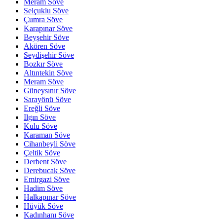
Meram Söve
Selçuklu Söve
Çumra Söve
Karapınar Söve
Beyşehir Söve
Akören Söve
Seydişehir Söve
Bozkır Söve
Altıntekin Söve
Meram Söve
Güneysınır Söve
Sarayönü Söve
Ereğli Söve
Ilgın Söve
Kulu Söve
Karaman Söve
Cihanbeyli Söve
Çeltik Söve
Derbent Söve
Derebucak Söve
Emirgazi Söve
Hadim Söve
Halkapınar Söve
Hüyük Söve
Kadınhanı Söve