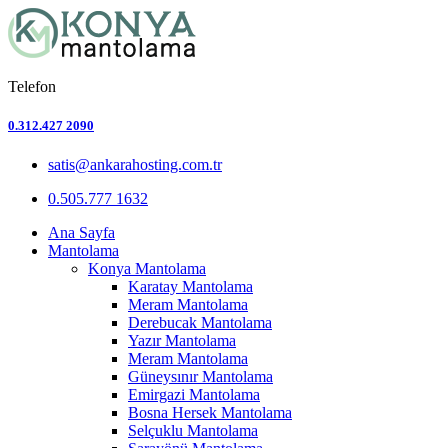
Telefon
0.312.427 2090
satis@ankarahosting.com.tr
0.505.777 1632
Ana Sayfa
Mantolama
Konya Mantolama
Karatay Mantolama
Meram Mantolama
Derebucak Mantolama
Yazır Mantolama
Meram Mantolama
Güneysınır Mantolama
Emirgazi Mantolama
Bosna Hersek Mantolama
Selçuklu Mantolama