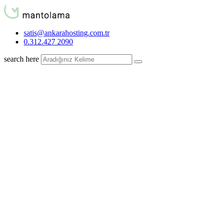
satis@ankarahosting.com.tr
0.312.427 2090
search here