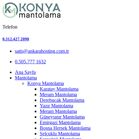
Telefon
0.312.427 2090
satis@ankarahosting.com.tr
0.505.777 1632
Ana Sayfa
Mantolama
Konya Mantolama
Karatay Mantolama
Meram Mantolama
Derebucak Mantolama
Yazır Mantolama
Meram Mantolama
Güneysınır Mantolama
Emirgazi Mantolama
Bosna Hersek Mantolama
Selçuklu Mantolama