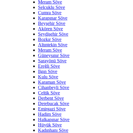
Meram Söve
Selçuklu Söve
Çumra Söve
Karapınar Söve
Beyşehir Söve
Akören Söve
Seydişehir Söve
Bozkır Söve
Altıntekin Söve
Meram Söve
Güneysınır Söve
Sarayönü Söve
Ereğli Söve
Ilgın Söve
Kulu Söve
Karaman Söve
Cihanbeyli Söve
Çeltik Söve
Derbent Söve
Derebucak Söve
Emirgazi Söve
Hadim Söve
Halkapınar Söve
Hüyük Söve
Kadınhanı Söve