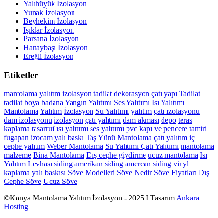
Yalıhüyük İzolasyon
Yunak İzolasyon
Beyhekim İzolasyon
Işıklar İzolasyon
Parsana İzolasyon
Hanaybaşı İzolasyon
Ereğli İzolasyon
Etiketler
mantolama
yalıtım
izolasyon
tadilat
dekorasyon
çatı
yapı
Tadilat
tadilat
boya
badana
Yangın Yalıtımı
Ses Yalıtımı
Isı Yalıtımı
Mantolama
Yalıtım
İzolasyon
Su Yalıtımı
yalıtım
çatı izolasyonu
dam izolasyonu
izolasyon
çatı yalıtımı
dam akması
depo
teras
kaplama
tasarruf
ısı yalıtımı
ses yalıtımı
pvc kapı ve pencere tamiri
fugapan
izocam
yalı baskı
Taş Yünü Mantolama
çatı yalıtım
iç
cephe yalıtım
Weber Mantolama
Su Yalıtımı
Çatı Yalıtımı
mantolama
malzeme
Bina Mantolama
Dış cephe giydirme
ucuz mantolama
Isı
Yalıtım Levhası
siding
amerikan siding
amercan siding
vinyl
kaplama
yalı baskısı
Söve Modelleri
Söve Nedir
Söve Fiyatları
Dış
Cephe Söve
Ucuz Söve
©Konya Mantolama Yalıtım İzolasyon - 2025 I Tasarım
Ankara
Hosting