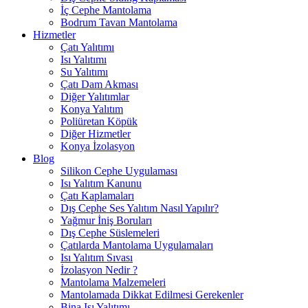
İç Cephe Mantolama
Bodrum Tavan Mantolama
Hizmetler
Çatı Yalıtımı
Isı Yalıtımı
Su Yalıtımı
Çatı Dam Akması
Diğer Yalıtımlar
Konya Yalıtım
Poliüretan Köpük
Diğer Hizmetler
Konya İzolasyon
Blog
Silikon Cephe Uygulaması
Isı Yalıtım Kanunu
Çatı Kaplamaları
Dış Cephe Ses Yalıtım Nasıl Yapılır?
Yağmur İniş Boruları
Dış Cephe Süslemeleri
Çatılarda Mantolama Uygulamaları
Isı Yalıtım Sıvası
İzolasyon Nedir ?
Mantolama Malzemeleri
Mantolamada Dikkat Edilmesi Gerekenler
Bina Isı Yalıtımı