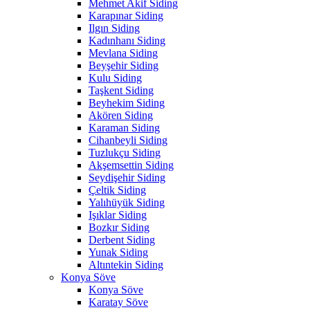
Mehmet Akif Siding
Karapınar Siding
Ilgın Siding
Kadınhanı Siding
Mevlana Siding
Beyşehir Siding
Kulu Siding
Taşkent Siding
Beyhekim Siding
Akören Siding
Karaman Siding
Cihanbeyli Siding
Tuzlukçu Siding
Akşemsettin Siding
Seydişehir Siding
Çeltik Siding
Yalıhüyük Siding
Işıklar Siding
Bozkır Siding
Derbent Siding
Yunak Siding
Altıntekin Siding
Konya Söve
Konya Söve
Karatay Söve