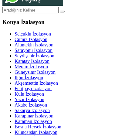
Konya İzolasyon
Selçuklu İzolasyon
Çumra İzolasyon
Altıntekin İzolasyon
Sarayönü İzolasyon
Seydişehir İzolasyon
Karatay İzolasyon
Meram İzolasyon
Güneysınır İzolasyon
Ilgın İzolasyon
Akşemsettin İzolasyon
Feritpaşa İzolasyon
Kulu İzolasyon
Yazır İzolasyon
Akabe İzolasyon
Sakarya İzolasyon
Karapınar İzolasyon
Karaman İzolasyon
Bosna Hersek İzolasyon
Kılınçarslan İzolasyon