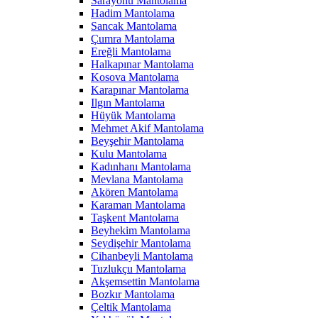
Sarayönü Mantolama
Hadim Mantolama
Sancak Mantolama
Çumra Mantolama
Ereğli Mantolama
Halkapınar Mantolama
Kosova Mantolama
Karapınar Mantolama
Ilgın Mantolama
Hüyük Mantolama
Mehmet Akif Mantolama
Beyşehir Mantolama
Kulu Mantolama
Kadınhanı Mantolama
Mevlana Mantolama
Akören Mantolama
Karaman Mantolama
Taşkent Mantolama
Beyhekim Mantolama
Seydişehir Mantolama
Cihanbeyli Mantolama
Tuzlukçu Mantolama
Akşemsettin Mantolama
Bozkır Mantolama
Çeltik Mantolama