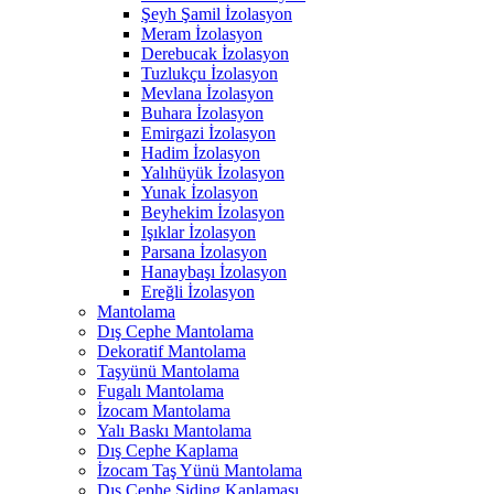
Şeyh Şamil İzolasyon
Meram İzolasyon
Derebucak İzolasyon
Tuzlukçu İzolasyon
Mevlana İzolasyon
Buhara İzolasyon
Emirgazi İzolasyon
Hadim İzolasyon
Yalıhüyük İzolasyon
Yunak İzolasyon
Beyhekim İzolasyon
Işıklar İzolasyon
Parsana İzolasyon
Hanaybaşı İzolasyon
Ereğli İzolasyon
Mantolama
Dış Cephe Mantolama
Dekoratif Mantolama
Taşyünü Mantolama
Fugalı Mantolama
İzocam Mantolama
Yalı Baskı Mantolama
Dış Cephe Kaplama
İzocam Taş Yünü Mantolama
Dış Cephe Siding Kaplaması