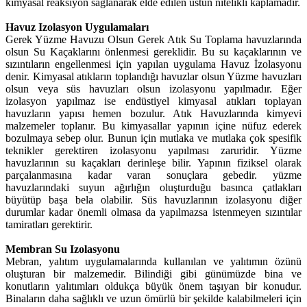
kimyasal reaksiyon sağlanarak elde edilen üstün nitelikli kaplamadır.
Havuz Izolasyon Uygulamaları
Gerek Yüzme Havuzu Olsun Gerek Atık Su Toplama havuzlarında
olsun Su Kaçaklarını önlenmesi gereklidir. Bu su kaçaklarının ve
sızıntıların engellenmesi için yapılan uygulama Havuz İzolasyonu
denir. Kimyasal atıkların toplandığı havuzlar olsun Yüzme havuzları
olsun veya süs havuzları olsun izolasyonu yapılmadır. Eğer
izolasyon yapılmaz ise endüstiyel kimyasal atıkları toplayan
havuzların yapısı hemen bozulur. Atık Havuzlarında kimyevi
malzemeler toplanır. Bu kimyasallar yapının içine nüfuz ederek
bozulmaya sebep olur. Bunun için mutlaka ve mutlaka çok spesifik
teknikler gerektiren izolasyonu yapılması zaruridir. Yüzme
havuzlarının su kaçakları derinleşe bilir. Yapının fiziksel olarak
parçalanmasına kadar varan sonuçlara gebedir. yüzme
havuzlarındaki suyun ağırlığın oluşturduğu basınca çatlakları
büyütüp başa bela olabilir. Süs havuzlarının izolasyonu diğer
durumlar kadar önemli olmasa da yapılmazsa istenmeyen sızıntılar
tamiratları gerektirir.
Membran Su Izolasyonu
Mebran, yalıtım uygulamalarında kullanılan ve yalıtımın özünü
oluşturan bir malzemedir. Bilindiği gibi günümüzde bina ve
konutların yalıtımları oldukça büyük önem taşıyan bir konudur.
Binaların daha sağlıklı ve uzun ömürlü bir şekilde kalabilmeleri için