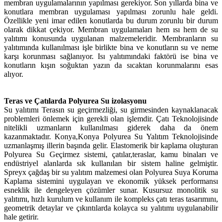
membran uygulamalarının yapılması gerekiyor. Son yıllarda bina ve
konutlara membran uygulaması yapılması zorunlu hale geldi.
Özellikle yeni imar edilen konutlarda bu durum zorunlu bir durum
olarak dikkat çekiyor. Membran uygulamaları hem ısı hem de su
yalıtımı konusunda uygulanan malzemeleridir. Membranların su
yalıtımında kullanılması işle birlikte bina ve konutların su ve neme
karşı korunması sağlanıyor. Isı yalıtımındaki faktörü ise bina ve
konutların kışın soğuktan yazın da sıcaktan korunmalarını esas
alıyor.
Teras ve Çatılarda Polyurea Su izolasyonu
Su yalıtımı Terasın su geçirmezliği, su girmesinden kaynaklanacak
problemleri önlemek için gerekli olan işlemdir. Çatı Teknolojisinde
nitelikli uzmanların kullanılması giderek daha da önem
kazanmaktadır. Konya,Konya Polyurea Su Yalıtım Teknolojisinde
uzmanlaşmış illerin başında gelir. Elastomerik bir kaplama oluşturan
Polyurea Su Geçirmez sistemi, çatılar,teraslar, kamu binaları ve
endüstriyel alanlarda sık kullanılan bir sistem haline gelmiştir.
Spreyx çağdaş bir su yalıtım malzemesi olan Polyurea Suya Koruma
Kaplama sistemini uygulayan ve ekonomik yüksek performansı
esneklik ile dengeleyen çözümler sunar. Kusursuz monolitik su
yalıtımı, hızlı kurulum ve kullanım ile kompleks çatı teras tasarımını,
geometrik detaylar ve çıkıntılarda kolayca su yalıtımı uygulanabilir
hale getirir.