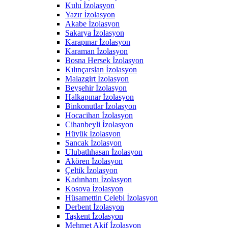
Kulu İzolasyon
Yazır İzolasyon
Akabe İzolasyon
Sakarya İzolasyon
Karapınar İzolasyon
Karaman İzolasyon
Bosna Hersek İzolasyon
Kılınçarslan İzolasyon
Malazgirt İzolasyon
Beyşehir İzolasyon
Halkapınar İzolasyon
Binkonutlar İzolasyon
Hocacihan İzolasyon
Cihanbeyli İzolasyon
Hüyük İzolasyon
Sancak İzolasyon
Ulubatlıhasan İzolasyon
Akören İzolasyon
Çeltik İzolasyon
Kadınhanı İzolasyon
Kosova İzolasyon
Hüsamettin Çelebi İzolasyon
Derbent İzolasyon
Taşkent İzolasyon
Mehmet Akif İzolasyon