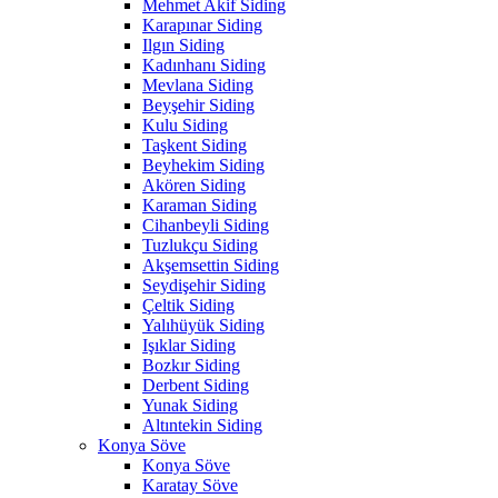
Mehmet Akif Siding
Karapınar Siding
Ilgın Siding
Kadınhanı Siding
Mevlana Siding
Beyşehir Siding
Kulu Siding
Taşkent Siding
Beyhekim Siding
Akören Siding
Karaman Siding
Cihanbeyli Siding
Tuzlukçu Siding
Akşemsettin Siding
Seydişehir Siding
Çeltik Siding
Yalıhüyük Siding
Işıklar Siding
Bozkır Siding
Derbent Siding
Yunak Siding
Altıntekin Siding
Konya Söve
Konya Söve
Karatay Söve