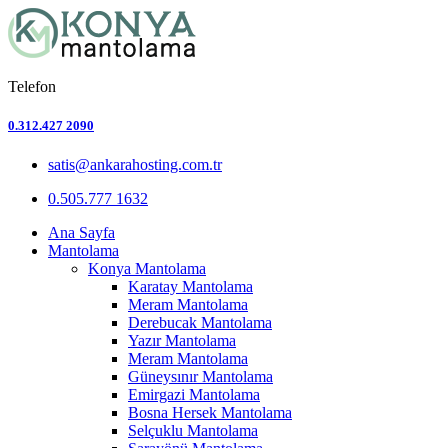
Telefon
0.312.427 2090
satis@ankarahosting.com.tr
0.505.777 1632
Ana Sayfa
Mantolama
Konya Mantolama
Karatay Mantolama
Meram Mantolama
Derebucak Mantolama
Yazır Mantolama
Meram Mantolama
Güneysınır Mantolama
Emirgazi Mantolama
Bosna Hersek Mantolama
Selçuklu Mantolama