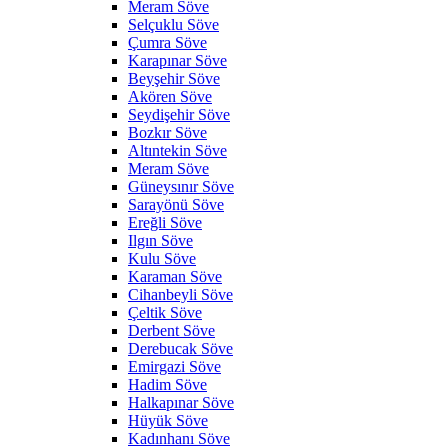
Meram Söve
Selçuklu Söve
Çumra Söve
Karapınar Söve
Beyşehir Söve
Akören Söve
Seydişehir Söve
Bozkır Söve
Altıntekin Söve
Meram Söve
Güneysınır Söve
Sarayönü Söve
Ereğli Söve
Ilgın Söve
Kulu Söve
Karaman Söve
Cihanbeyli Söve
Çeltik Söve
Derbent Söve
Derebucak Söve
Emirgazi Söve
Hadim Söve
Halkapınar Söve
Hüyük Söve
Kadınhanı Söve