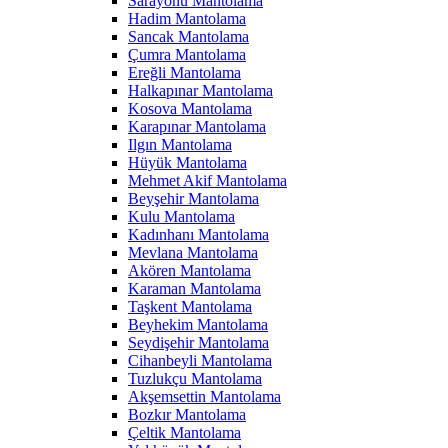
Sarayönü Mantolama
Hadim Mantolama
Sancak Mantolama
Çumra Mantolama
Ereğli Mantolama
Halkapınar Mantolama
Kosova Mantolama
Karapınar Mantolama
Ilgın Mantolama
Hüyük Mantolama
Mehmet Akif Mantolama
Beyşehir Mantolama
Kulu Mantolama
Kadınhanı Mantolama
Mevlana Mantolama
Akören Mantolama
Karaman Mantolama
Taşkent Mantolama
Beyhekim Mantolama
Seydişehir Mantolama
Cihanbeyli Mantolama
Tuzlukçu Mantolama
Akşemsettin Mantolama
Bozkır Mantolama
Çeltik Mantolama