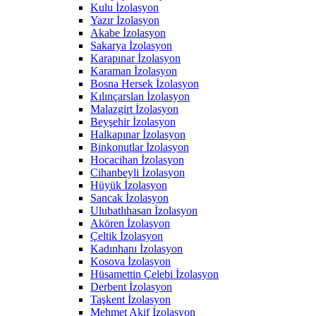
Kulu İzolasyon
Yazır İzolasyon
Akabe İzolasyon
Sakarya İzolasyon
Karapınar İzolasyon
Karaman İzolasyon
Bosna Hersek İzolasyon
Kılınçarslan İzolasyon
Malazgirt İzolasyon
Beyşehir İzolasyon
Halkapınar İzolasyon
Binkonutlar İzolasyon
Hocacihan İzolasyon
Cihanbeyli İzolasyon
Hüyük İzolasyon
Sancak İzolasyon
Ulubatlıhasan İzolasyon
Akören İzolasyon
Çeltik İzolasyon
Kadınhanı İzolasyon
Kosova İzolasyon
Hüsamettin Çelebi İzolasyon
Derbent İzolasyon
Taşkent İzolasyon
Mehmet Akif İzolasyon