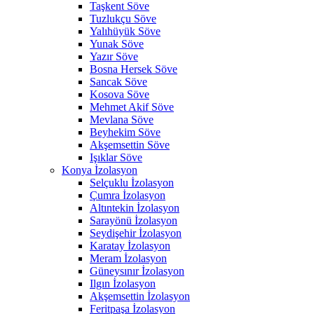
Taşkent Söve
Tuzlukçu Söve
Yalıhüyük Söve
Yunak Söve
Yazır Söve
Bosna Hersek Söve
Sancak Söve
Kosova Söve
Mehmet Akif Söve
Mevlana Söve
Beyhekim Söve
Akşemsettin Söve
Işıklar Söve
Konya İzolasyon
Selçuklu İzolasyon
Çumra İzolasyon
Altıntekin İzolasyon
Sarayönü İzolasyon
Seydişehir İzolasyon
Karatay İzolasyon
Meram İzolasyon
Güneysınır İzolasyon
Ilgın İzolasyon
Akşemsettin İzolasyon
Feritpaşa İzolasyon