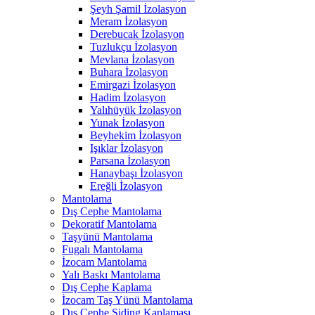
Şeyh Şamil İzolasyon
Meram İzolasyon
Derebucak İzolasyon
Tuzlukçu İzolasyon
Mevlana İzolasyon
Buhara İzolasyon
Emirgazi İzolasyon
Hadim İzolasyon
Yalıhüyük İzolasyon
Yunak İzolasyon
Beyhekim İzolasyon
Işıklar İzolasyon
Parsana İzolasyon
Hanaybaşı İzolasyon
Ereğli İzolasyon
Mantolama
Dış Cephe Mantolama
Dekoratif Mantolama
Taşyünü Mantolama
Fugalı Mantolama
İzocam Mantolama
Yalı Baskı Mantolama
Dış Cephe Kaplama
İzocam Taş Yünü Mantolama
Dış Cephe Siding Kaplaması