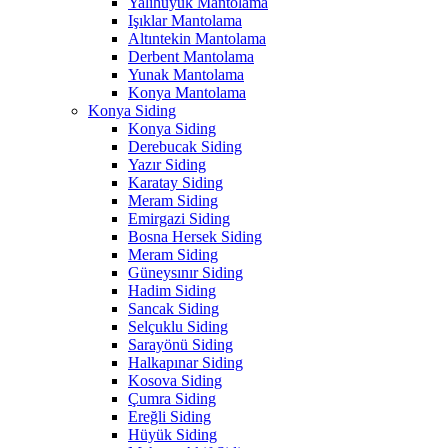
Yalıhüyük Mantolama
Işıklar Mantolama
Altıntekin Mantolama
Derbent Mantolama
Yunak Mantolama
Konya Mantolama
Konya Siding
Konya Siding
Derebucak Siding
Yazır Siding
Karatay Siding
Meram Siding
Emirgazi Siding
Bosna Hersek Siding
Meram Siding
Güneysınır Siding
Hadim Siding
Sancak Siding
Selçuklu Siding
Sarayönü Siding
Halkapınar Siding
Kosova Siding
Çumra Siding
Ereğli Siding
Hüyük Siding