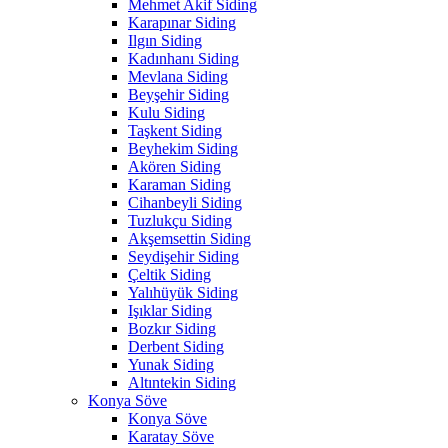
Mehmet Akif Siding
Karapınar Siding
Ilgın Siding
Kadınhanı Siding
Mevlana Siding
Beyşehir Siding
Kulu Siding
Taşkent Siding
Beyhekim Siding
Akören Siding
Karaman Siding
Cihanbeyli Siding
Tuzlukçu Siding
Akşemsettin Siding
Seydişehir Siding
Çeltik Siding
Yalıhüyük Siding
Işıklar Siding
Bozkır Siding
Derbent Siding
Yunak Siding
Altıntekin Siding
Konya Söve
Konya Söve
Karatay Söve