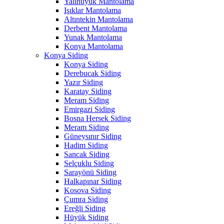
Yalıhüyük Mantolama
Işıklar Mantolama
Altıntekin Mantolama
Derbent Mantolama
Yunak Mantolama
Konya Mantolama
Konya Siding
Konya Siding
Derebucak Siding
Yazır Siding
Karatay Siding
Meram Siding
Emirgazi Siding
Bosna Hersek Siding
Meram Siding
Güneysınır Siding
Hadim Siding
Sancak Siding
Selçuklu Siding
Sarayönü Siding
Halkapınar Siding
Kosova Siding
Çumra Siding
Ereğli Siding
Hüyük Siding