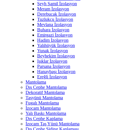
Şeyh Şamil İzolasyon
Meram İzolasyon
Derebucak İzolasyon
Tuzlukçu İzolasyon
Mevlana İzolasyon
Buhara İzolasyon
Emirgazi İzolasyon
Hadim İzolasyon
Yalıhüyük İzolasyon
Yunak İzolasyon
Beyhekim İzolasyon
Işıklar İzolasyon
Parsana İzolasyon
Hanaybaşı İzolasyon
Ereğli İzolasyon
Mantolama
Dış Cephe Mantolama
Dekoratif Mantolama
Taşyünü Mantolama
Fugalı Mantolama
İzocam Mantolama
Yalı Baskı Mantolama
Dış Cephe Kaplama
İzocam Taş Yünü Mantolama
Dış Cephe Siding Kaplaması