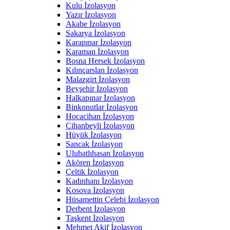
Kulu İzolasyon
Yazır İzolasyon
Akabe İzolasyon
Sakarya İzolasyon
Karapınar İzolasyon
Karaman İzolasyon
Bosna Hersek İzolasyon
Kılınçarslan İzolasyon
Malazgirt İzolasyon
Beyşehir İzolasyon
Halkapınar İzolasyon
Binkonutlar İzolasyon
Hocacihan İzolasyon
Cihanbeyli İzolasyon
Hüyük İzolasyon
Sancak İzolasyon
Ulubatlıhasan İzolasyon
Akören İzolasyon
Çeltik İzolasyon
Kadınhanı İzolasyon
Kosova İzolasyon
Hüsamettin Çelebi İzolasyon
Derbent İzolasyon
Taşkent İzolasyon
Mehmet Akif İzolasyon