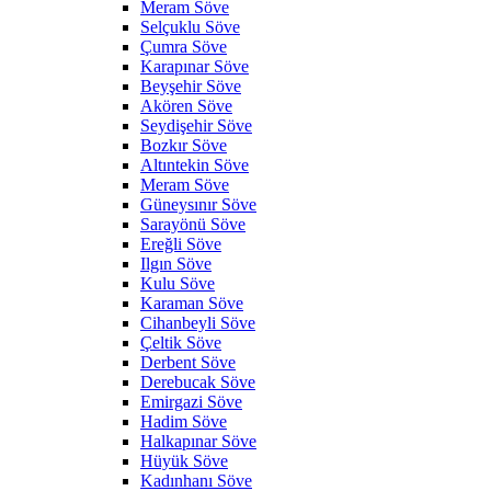
Meram Söve
Selçuklu Söve
Çumra Söve
Karapınar Söve
Beyşehir Söve
Akören Söve
Seydişehir Söve
Bozkır Söve
Altıntekin Söve
Meram Söve
Güneysınır Söve
Sarayönü Söve
Ereğli Söve
Ilgın Söve
Kulu Söve
Karaman Söve
Cihanbeyli Söve
Çeltik Söve
Derbent Söve
Derebucak Söve
Emirgazi Söve
Hadim Söve
Halkapınar Söve
Hüyük Söve
Kadınhanı Söve