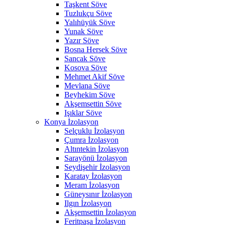
Taşkent Söve
Tuzlukçu Söve
Yalıhüyük Söve
Yunak Söve
Yazır Söve
Bosna Hersek Söve
Sancak Söve
Kosova Söve
Mehmet Akif Söve
Mevlana Söve
Beyhekim Söve
Akşemsettin Söve
Işıklar Söve
Konya İzolasyon
Selçuklu İzolasyon
Çumra İzolasyon
Altıntekin İzolasyon
Sarayönü İzolasyon
Seydişehir İzolasyon
Karatay İzolasyon
Meram İzolasyon
Güneysınır İzolasyon
Ilgın İzolasyon
Akşemsettin İzolasyon
Feritpaşa İzolasyon