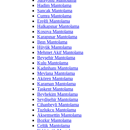
Sarayönü Mantolama
Hadim Mantolama
Sancak Mantolama
Çumra Mantolama
Ereğli Mantolama
Halkapınar Mantolama
Kosova Mantolama
Karapınar Mantolama
Ilgın Mantolama
Hüyük Mantolama
Mehmet Akif Mantolama
Beyşehir Mantolama
Kulu Mantolama
Kadınhanı Mantolama
Mevlana Mantolama
Akören Mantolama
Karaman Mantolama
Taşkent Mantolama
Beyhekim Mantolama
Seydişehir Mantolama
Cihanbeyli Mantolama
Tuzlukçu Mantolama
Akşemsettin Mantolama
Bozkır Mantolama
Çeltik Mantolama