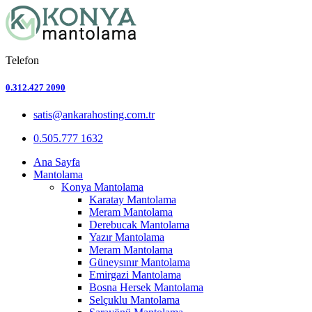
Telefon
0.312.427 2090
satis@ankarahosting.com.tr
0.505.777 1632
Ana Sayfa
Mantolama
Konya Mantolama
Karatay Mantolama
Meram Mantolama
Derebucak Mantolama
Yazır Mantolama
Meram Mantolama
Güneysınır Mantolama
Emirgazi Mantolama
Bosna Hersek Mantolama
Selçuklu Mantolama