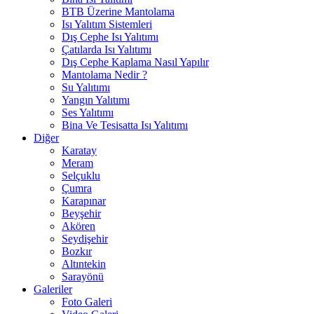
BTB Üzerine Mantolama
Isı Yalıtım Sistemleri
Dış Cephe Isı Yalıtımı
Çatılarda Isı Yalıtımı
Dış Cephe Kaplama Nasıl Yapılır
Mantolama Nedir ?
Su Yalıtımı
Yangın Yalıtımı
Ses Yalıtımı
Bina Ve Tesisatta Isı Yalıtımı
Diğer
Karatay
Meram
Selçuklu
Çumra
Karapınar
Beyşehir
Akören
Seydişehir
Bozkır
Altıntekin
Sarayönü
Galeriler
Foto Galeri