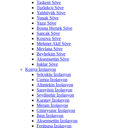
Taşkent Söve
Tuzlukçu Söve
Yalıhüyük Söve
Yunak Söve
Yazır Söve
Bosna Hersek Söve
Sancak Söve
Kosova Söve
Mehmet Akif Söve
Mevlana Söve
Beyhekim Söve
Akşemsettin Söve
Işıklar Söve
Konya İzolasyon
Selçuklu İzolasyon
Çumra İzolasyon
Altıntekin İzolasyon
Sarayönü İzolasyon
Seydişehir İzolasyon
Karatay İzolasyon
Meram İzolasyon
Güneysınır İzolasyon
Ilgın İzolasyon
Akşemsettin İzolasyon
Feritpaşa İzolasyon