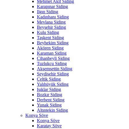
Mehmet Akif Siding
Karapınar Siding
Ilgın Siding
Kadınhanı Siding
Mevlana Siding
Beyşehir Siding
Kulu Siding
Taşkent Siding
Beyhekim Siding
Akören Siding
Karaman Siding
Cihanbeyli Siding
Tuzlukçu Siding
Akşemsettin Siding
Seydişehir Siding
Çeltik Siding
Yalıhüyük Siding
Işıklar Siding
Bozkır Siding
Derbent Siding
Yunak Siding
Altıntekin Siding
Konya Söve
Konya Söve
Karatay Söve