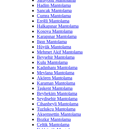
Sarayönü Mantolama
Hadim Mantolama
Sancak Mantolama
Çumra Mantolama
Ereğli Mantolama
Halkapınar Mantolama
Kosova Mantolama
Karapınar Mantolama
Ilgın Mantolama
Hüyük Mantolama
Mehmet Akif Mantolama
Beyşehir Mantolama
Kulu Mantolama
Kadınhanı Mantolama
Mevlana Mantolama
Akören Mantolama
Karaman Mantolama
Taşkent Mantolama
Beyhekim Mantolama
Seydişehir Mantolama
Cihanbeyli Mantolama
Tuzlukçu Mantolama
Akşemsettin Mantolama
Bozkır Mantolama
Çeltik Mantolama