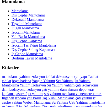
Mantolama
Mantolama
Dış Cephe Mantolama
Dekoratif Mantolama
Taşyünü Mantolama
Fugalı Mantolama
İzocam Mantolama
Yalı Baskı Mantolama
Dış Cephe Kaplama
İzocam Taş Yünü Mantolama
Dış Cephe Siding Kaplaması
İç Cephe Mantolama
Bodrum Tavan Mantolama
Etiketler
mantolama
yalıtım
izolasyon
tadilat
dekorasyon
çatı
yapı
Tadilat
tadilat
boya
badana
Yangın Yalıtımı
Ses Yalıtımı
Isı Yalıtımı
Mantolama
Yalıtım
İzolasyon
Su Yalıtımı
yalıtım
çatı izolasyonu
dam izolasyonu
izolasyon
çatı yalıtımı
dam akması
depo
teras
kaplama
tasarruf
ısı yalıtımı
ses yalıtımı
pvc kapı ve pencere tamiri
fugapan
izocam
yalı baskı
Taş Yünü Mantolama
çatı yalıtım
iç
cephe yalıtım
Weber Mantolama
Su Yalıtımı
Çatı Yalıtımı
mantolama
malzeme
Bina Mantolama
Dış cephe giydirme
ucuz mantolama
Isı