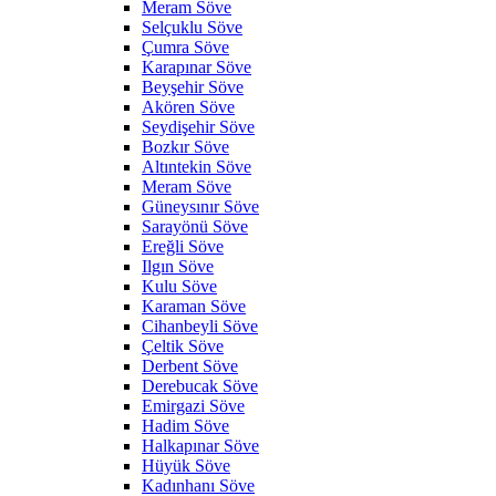
Meram Söve
Selçuklu Söve
Çumra Söve
Karapınar Söve
Beyşehir Söve
Akören Söve
Seydişehir Söve
Bozkır Söve
Altıntekin Söve
Meram Söve
Güneysınır Söve
Sarayönü Söve
Ereğli Söve
Ilgın Söve
Kulu Söve
Karaman Söve
Cihanbeyli Söve
Çeltik Söve
Derbent Söve
Derebucak Söve
Emirgazi Söve
Hadim Söve
Halkapınar Söve
Hüyük Söve
Kadınhanı Söve