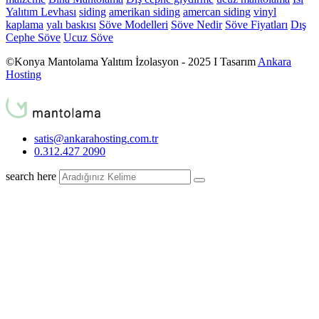
Yalıtım Levhası
siding
amerikan siding
amercan siding
vinyl
kaplama
yalı baskısı
Söve Modelleri
Söve Nedir
Söve Fiyatları
Dış
Cephe Söve
Ucuz Söve
©Konya Mantolama Yalıtım İzolasyon - 2025 I Tasarım
Ankara
Hosting
satis@ankarahosting.com.tr
0.312.427 2090
search here