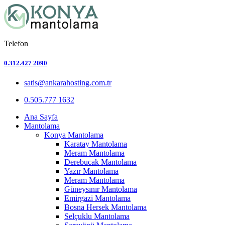
Telefon
0.312.427 2090
satis@ankarahosting.com.tr
0.505.777 1632
Ana Sayfa
Mantolama
Konya Mantolama
Karatay Mantolama
Meram Mantolama
Derebucak Mantolama
Yazır Mantolama
Meram Mantolama
Güneysınır Mantolama
Emirgazi Mantolama
Bosna Hersek Mantolama
Selçuklu Mantolama