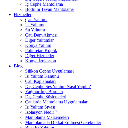
İç Cephe Mantolama
Bodrum Tavan Mantolama
Hizmetler
Çatı Yalıtımı
Isı Yalıtımı
Su Yalıtımı
Çatı Dam Akması
Diğer Yalıtımlar
Konya Yalıtım
Poliüretan Köpük
Diğer Hizmetler
Konya İzolasyon
Blog
Silikon Cephe Uygulaması
Isı Yalıtım Kanunu
Çatı Kaplamaları
Dış Cephe Ses Yalıtım Nasıl Yapılır?
Yağmur İniş Boruları
Dış Cephe Süslemeleri
Çatılarda Mantolama Uygulamaları
Isı Yalıtım Sıvası
İzolasyon Nedir ?
Mantolama Malzemeleri
Mantolamada Dikkat Edilmesi Gerekenler
Bina Isı Yalıtımı