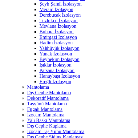
Şeyh Şamil İzolasyon
Meram İzolasyon
Derebucak İzolasyon
Tuzlukçu İzolasyon
Mevlana İzolasyon
Buhara İzolasyon
Emirgazi İzolasyon
Hadim İzolasyon
Yalıhüyük İzolasyon
Yunak İzolasyon
Beyhekim İzolasyon
Işıklar İzolasyon
Parsana İzolasyon
Hanaybaşı İzolasyon
Ereğli İzolasyon
Mantolama
Dış Cephe Mantolama
Dekoratif Mantolama
Taşyünü Mantolama
Fugalı Mantolama
İzocam Mantolama
Yalı Baskı Mantolama
Dış Cephe Kaplama
İzocam Taş Yünü Mantolama
Dış Cephe Siding Kaplaması