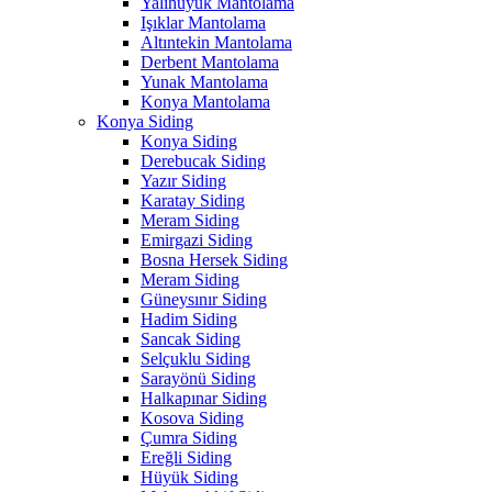
Yalıhüyük Mantolama
Işıklar Mantolama
Altıntekin Mantolama
Derbent Mantolama
Yunak Mantolama
Konya Mantolama
Konya Siding
Konya Siding
Derebucak Siding
Yazır Siding
Karatay Siding
Meram Siding
Emirgazi Siding
Bosna Hersek Siding
Meram Siding
Güneysınır Siding
Hadim Siding
Sancak Siding
Selçuklu Siding
Sarayönü Siding
Halkapınar Siding
Kosova Siding
Çumra Siding
Ereğli Siding
Hüyük Siding