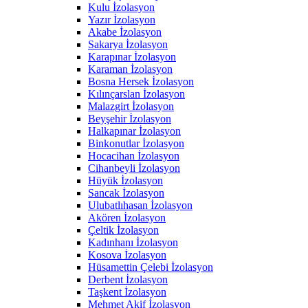
Kulu İzolasyon
Yazır İzolasyon
Akabe İzolasyon
Sakarya İzolasyon
Karapınar İzolasyon
Karaman İzolasyon
Bosna Hersek İzolasyon
Kılınçarslan İzolasyon
Malazgirt İzolasyon
Beyşehir İzolasyon
Halkapınar İzolasyon
Binkonutlar İzolasyon
Hocacihan İzolasyon
Cihanbeyli İzolasyon
Hüyük İzolasyon
Sancak İzolasyon
Ulubatlıhasan İzolasyon
Akören İzolasyon
Çeltik İzolasyon
Kadınhanı İzolasyon
Kosova İzolasyon
Hüsamettin Çelebi İzolasyon
Derbent İzolasyon
Taşkent İzolasyon
Mehmet Akif İzolasyon