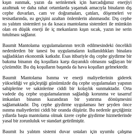
kışın ısınmak, yazın da serinlemek için harcadığımız enerjiyi
azaltmak ve daha rahat ortamlarda yaşamak amacıyla binaların dış
cephe duvarları, cam ve doğramaları, çatıları, döşemeleri ve
tesisatlarında, ısı geçişini azaltan önlemlerin alınmasıdır. Dış cephe
ısı yalıtım sistemleri ya da kısaca mantolama sistemleri ile mümkün
olan en düşük enerji ile iç mekanların kışın sıcak, yazın ise serin
tutulması sağlanır.
Baumit Mantolama uygulamalarının tercih edilmesindeki öncelikli
nedenlerden bir tanesi bu uygulamaların kullanıldıkları binalara
sağladıkları ekonomik katkıdır. Esas itibariyle dış cephe giydirme bir
bakıma binanın dış koşullara karşı dayanıklı olmasını sağlayan bir
çözümdür. Bu dış koşulların başında da hava koşulları gelmektedir.
Baumit Mantolama Isınma ve enerji maliyetlerinin giderek
yükseldiği ve güçleştiği günümüzde dış cephe uygulamaları yapının
sahiplerine ve sakinlerine ciddi bir kolaylık sunmaktadır. Orta
vadede dış cephe uygulamalarının sağladığı korunma ve tasarruf
imkanları binanın kazandıran bir yatırıma dönüşmesini
sağlamaktadır. Dış cephe giydirme uygulaması her şeyden önce
ısınma maliyetlerini ciddi bir oranda düşürür. Bu nedenle geçtiğimiz
yıllarda başta mantolama olmak üzere cephe giydirme hizmetlerinde
yasal bir zorunluluk ve standart getirilmiştir.
Baumit Isı yalıtım sistemi duvar ustaları için uyumlu çalışma