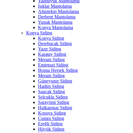
Yalıhüyük Mantolama
Işıklar Mantolama
Altıntekin Mantolama
Derbent Mantolama
Yunak Mantolama
Konya Mantolama
Konya Siding
Konya Siding
Derebucak Siding
Yazır Siding
Karatay Siding
Meram Siding
Emirgazi Siding
Bosna Hersek Siding
Meram Siding
Güneysınır Siding
Hadim Siding
Sancak Siding
Selçuklu Siding
Sarayönü Siding
Halkapınar Siding
Kosova Siding
Çumra Siding
Ereğli Siding
Hüyük Siding