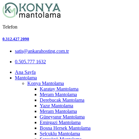
Telefon
0.312.427 2090
satis@ankarahosting.com.tr
0.505.777 1632
Ana Sayfa
Mantolama
Konya Mantolama
Karatay Mantolama
Meram Mantolama
Derebucak Mantolama
Yazır Mantolama
Meram Mantolama
Güneysınır Mantolama
Emirgazi Mantolama
Bosna Hersek Mantolama
Selçuklu Mantolama