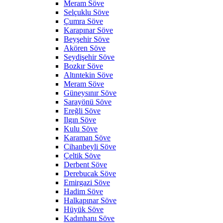
Meram Söve
Selçuklu Söve
Çumra Söve
Karapınar Söve
Beyşehir Söve
Akören Söve
Seydişehir Söve
Bozkır Söve
Altıntekin Söve
Meram Söve
Güneysınır Söve
Sarayönü Söve
Ereğli Söve
Ilgın Söve
Kulu Söve
Karaman Söve
Cihanbeyli Söve
Çeltik Söve
Derbent Söve
Derebucak Söve
Emirgazi Söve
Hadim Söve
Halkapınar Söve
Hüyük Söve
Kadınhanı Söve