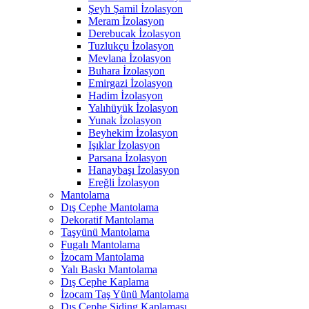
Şeyh Şamil İzolasyon
Meram İzolasyon
Derebucak İzolasyon
Tuzlukçu İzolasyon
Mevlana İzolasyon
Buhara İzolasyon
Emirgazi İzolasyon
Hadim İzolasyon
Yalıhüyük İzolasyon
Yunak İzolasyon
Beyhekim İzolasyon
Işıklar İzolasyon
Parsana İzolasyon
Hanaybaşı İzolasyon
Ereğli İzolasyon
Mantolama
Dış Cephe Mantolama
Dekoratif Mantolama
Taşyünü Mantolama
Fugalı Mantolama
İzocam Mantolama
Yalı Baskı Mantolama
Dış Cephe Kaplama
İzocam Taş Yünü Mantolama
Dış Cephe Siding Kaplaması