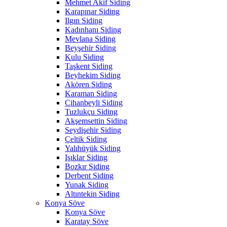
Mehmet Akif Siding
Karapınar Siding
Ilgın Siding
Kadınhanı Siding
Mevlana Siding
Beyşehir Siding
Kulu Siding
Taşkent Siding
Beyhekim Siding
Akören Siding
Karaman Siding
Cihanbeyli Siding
Tuzlukçu Siding
Akşemsettin Siding
Seydişehir Siding
Çeltik Siding
Yalıhüyük Siding
Işıklar Siding
Bozkır Siding
Derbent Siding
Yunak Siding
Altıntekin Siding
Konya Söve
Konya Söve
Karatay Söve