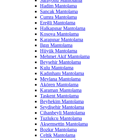
Sarayönü Mantolama
Hadim Mantolama
Sancak Mantolama
Çumra Mantolama
Ereğli Mantolama
Halkapınar Mantolama
Kosova Mantolama
Karapınar Mantolama
Ilgın Mantolama
Hüyük Mantolama
Mehmet Akif Mantolama
Beyşehir Mantolama
Kulu Mantolama
Kadınhanı Mantolama
Mevlana Mantolama
Akören Mantolama
Karaman Mantolama
Taşkent Mantolama
Beyhekim Mantolama
Seydişehir Mantolama
Cihanbeyli Mantolama
Tuzlukçu Mantolama
Akşemsettin Mantolama
Bozkır Mantolama
Çeltik Mantolama