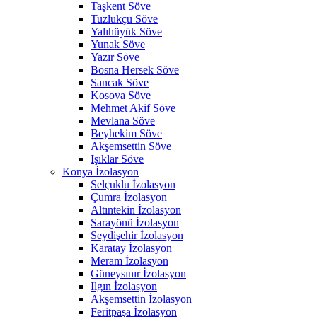
Taşkent Söve
Tuzlukçu Söve
Yalıhüyük Söve
Yunak Söve
Yazır Söve
Bosna Hersek Söve
Sancak Söve
Kosova Söve
Mehmet Akif Söve
Mevlana Söve
Beyhekim Söve
Akşemsettin Söve
Işıklar Söve
Konya İzolasyon
Selçuklu İzolasyon
Çumra İzolasyon
Altıntekin İzolasyon
Sarayönü İzolasyon
Seydişehir İzolasyon
Karatay İzolasyon
Meram İzolasyon
Güneysınır İzolasyon
Ilgın İzolasyon
Akşemsettin İzolasyon
Feritpaşa İzolasyon