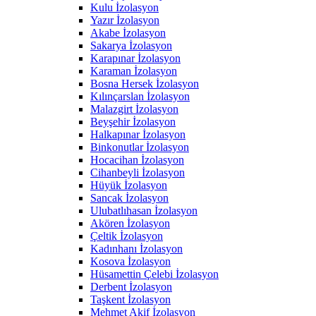
Kulu İzolasyon
Yazır İzolasyon
Akabe İzolasyon
Sakarya İzolasyon
Karapınar İzolasyon
Karaman İzolasyon
Bosna Hersek İzolasyon
Kılınçarslan İzolasyon
Malazgirt İzolasyon
Beyşehir İzolasyon
Halkapınar İzolasyon
Binkonutlar İzolasyon
Hocacihan İzolasyon
Cihanbeyli İzolasyon
Hüyük İzolasyon
Sancak İzolasyon
Ulubatlıhasan İzolasyon
Akören İzolasyon
Çeltik İzolasyon
Kadınhanı İzolasyon
Kosova İzolasyon
Hüsamettin Çelebi İzolasyon
Derbent İzolasyon
Taşkent İzolasyon
Mehmet Akif İzolasyon