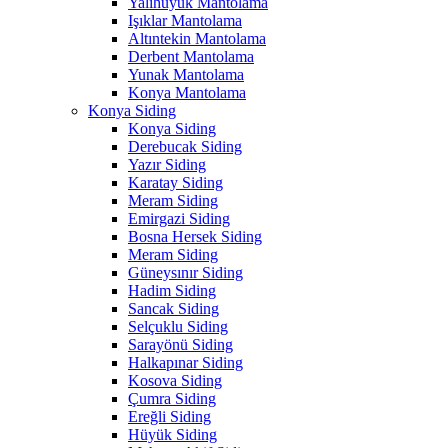
Yalıhüyük Mantolama
Işıklar Mantolama
Altıntekin Mantolama
Derbent Mantolama
Yunak Mantolama
Konya Mantolama
Konya Siding
Konya Siding
Derebucak Siding
Yazır Siding
Karatay Siding
Meram Siding
Emirgazi Siding
Bosna Hersek Siding
Meram Siding
Güneysınır Siding
Hadim Siding
Sancak Siding
Selçuklu Siding
Sarayönü Siding
Halkapınar Siding
Kosova Siding
Çumra Siding
Ereğli Siding
Hüyük Siding