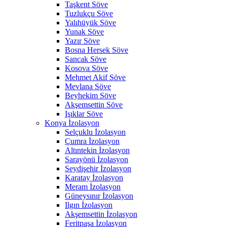
Taşkent Söve
Tuzlukçu Söve
Yalıhüyük Söve
Yunak Söve
Yazır Söve
Bosna Hersek Söve
Sancak Söve
Kosova Söve
Mehmet Akif Söve
Mevlana Söve
Beyhekim Söve
Akşemsettin Söve
Işıklar Söve
Konya İzolasyon
Selçuklu İzolasyon
Çumra İzolasyon
Altıntekin İzolasyon
Sarayönü İzolasyon
Seydişehir İzolasyon
Karatay İzolasyon
Meram İzolasyon
Güneysınır İzolasyon
Ilgın İzolasyon
Akşemsettin İzolasyon
Feritpaşa İzolasyon