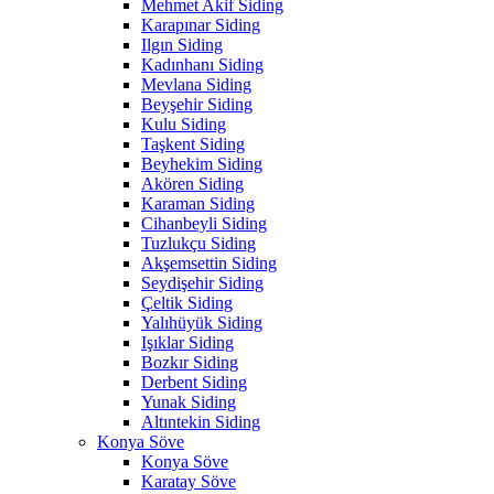
Mehmet Akif Siding
Karapınar Siding
Ilgın Siding
Kadınhanı Siding
Mevlana Siding
Beyşehir Siding
Kulu Siding
Taşkent Siding
Beyhekim Siding
Akören Siding
Karaman Siding
Cihanbeyli Siding
Tuzlukçu Siding
Akşemsettin Siding
Seydişehir Siding
Çeltik Siding
Yalıhüyük Siding
Işıklar Siding
Bozkır Siding
Derbent Siding
Yunak Siding
Altıntekin Siding
Konya Söve
Konya Söve
Karatay Söve