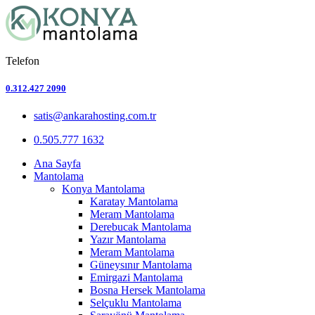
Telefon
0.312.427 2090
satis@ankarahosting.com.tr
0.505.777 1632
Ana Sayfa
Mantolama
Konya Mantolama
Karatay Mantolama
Meram Mantolama
Derebucak Mantolama
Yazır Mantolama
Meram Mantolama
Güneysınır Mantolama
Emirgazi Mantolama
Bosna Hersek Mantolama
Selçuklu Mantolama