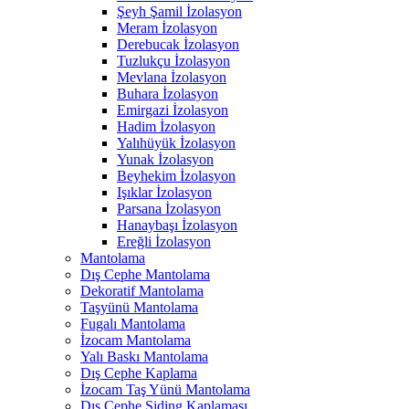
Şeyh Şamil İzolasyon
Meram İzolasyon
Derebucak İzolasyon
Tuzlukçu İzolasyon
Mevlana İzolasyon
Buhara İzolasyon
Emirgazi İzolasyon
Hadim İzolasyon
Yalıhüyük İzolasyon
Yunak İzolasyon
Beyhekim İzolasyon
Işıklar İzolasyon
Parsana İzolasyon
Hanaybaşı İzolasyon
Ereğli İzolasyon
Mantolama
Dış Cephe Mantolama
Dekoratif Mantolama
Taşyünü Mantolama
Fugalı Mantolama
İzocam Mantolama
Yalı Baskı Mantolama
Dış Cephe Kaplama
İzocam Taş Yünü Mantolama
Dış Cephe Siding Kaplaması