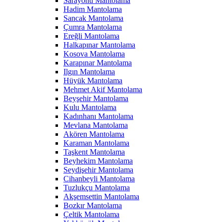
Sarayönü Mantolama
Hadim Mantolama
Sancak Mantolama
Çumra Mantolama
Ereğli Mantolama
Halkapınar Mantolama
Kosova Mantolama
Karapınar Mantolama
Ilgın Mantolama
Hüyük Mantolama
Mehmet Akif Mantolama
Beyşehir Mantolama
Kulu Mantolama
Kadınhanı Mantolama
Mevlana Mantolama
Akören Mantolama
Karaman Mantolama
Taşkent Mantolama
Beyhekim Mantolama
Seydişehir Mantolama
Cihanbeyli Mantolama
Tuzlukçu Mantolama
Akşemsettin Mantolama
Bozkır Mantolama
Çeltik Mantolama