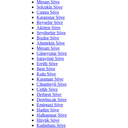
Meram Söve
Selçuklu Söve
Çumra Söve
Karapınar Söve
Beyşehir Söve
Akören Söve
Seydişehir Söve
Bozkır Söve
Altıntekin Söve
Meram Söve
Güneysınır Söve
Sarayönü Söve
Ereğli Söve
Ilgın Söve
Kulu Söve
Karaman Söve
Cihanbeyli Söve
Çeltik Söve
Derbent Söve
Derebucak Söve
Emirgazi Söve
Hadim Söve
Halkapınar Söve
Hüyük Söve
Kadınhanı Söve