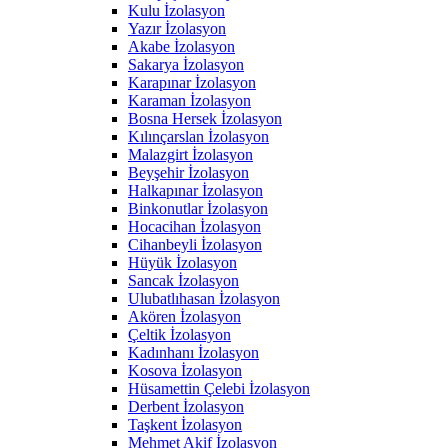
Kulu İzolasyon
Yazır İzolasyon
Akabe İzolasyon
Sakarya İzolasyon
Karapınar İzolasyon
Karaman İzolasyon
Bosna Hersek İzolasyon
Kılınçarslan İzolasyon
Malazgirt İzolasyon
Beyşehir İzolasyon
Halkapınar İzolasyon
Binkonutlar İzolasyon
Hocacihan İzolasyon
Cihanbeyli İzolasyon
Hüyük İzolasyon
Sancak İzolasyon
Ulubatlıhasan İzolasyon
Akören İzolasyon
Çeltik İzolasyon
Kadınhanı İzolasyon
Kosova İzolasyon
Hüsamettin Çelebi İzolasyon
Derbent İzolasyon
Taşkent İzolasyon
Mehmet Akif İzolasyon