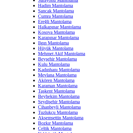
Sarayönü Mantolama
Hadim Mantolama
Sancak Mantolama
Çumra Mantolama
Ereğli Mantolama
Halkapınar Mantolama
Kosova Mantolama
Karapınar Mantolama
Ilgın Mantolama
Hüyük Mantolama
Mehmet Akif Mantolama
Beyşehir Mantolama
Kulu Mantolama
Kadınhanı Mantolama
Mevlana Mantolama
Akören Mantolama
Karaman Mantolama
Taşkent Mantolama
Beyhekim Mantolama
Seydişehir Mantolama
Cihanbeyli Mantolama
Tuzlukçu Mantolama
Akşemsettin Mantolama
Bozkır Mantolama
Çeltik Mantolama