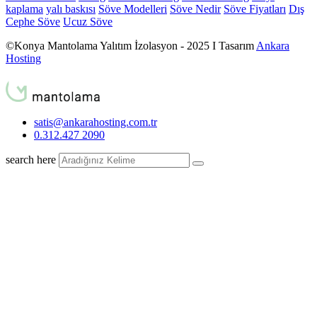
kaplama
yalı baskısı
Söve Modelleri
Söve Nedir
Söve Fiyatları
Dış
Cephe Söve
Ucuz Söve
©Konya Mantolama Yalıtım İzolasyon - 2025 I Tasarım
Ankara
Hosting
satis@ankarahosting.com.tr
0.312.427 2090
search here