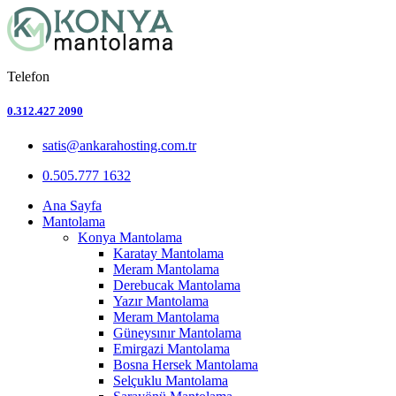
Telefon
0.312.427 2090
satis@ankarahosting.com.tr
0.505.777 1632
Ana Sayfa
Mantolama
Konya Mantolama
Karatay Mantolama
Meram Mantolama
Derebucak Mantolama
Yazır Mantolama
Meram Mantolama
Güneysınır Mantolama
Emirgazi Mantolama
Bosna Hersek Mantolama
Selçuklu Mantolama