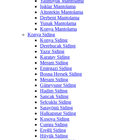
Yalıhüyük Mantolama
Işıklar Mantolama
Altıntekin Mantolama
Derbent Mantolama
Yunak Mantolama
Konya Mantolama
Konya Siding
Konya Siding
Derebucak Siding
Yazır Siding
Karatay Siding
Meram Siding
Emirgazi Siding
Bosna Hersek Siding
Meram Siding
Güneysınır Siding
Hadim Siding
Sancak Siding
Selçuklu Siding
Sarayönü Siding
Halkapınar Siding
Kosova Siding
Çumra Siding
Ereğli Siding
Hüyük Siding