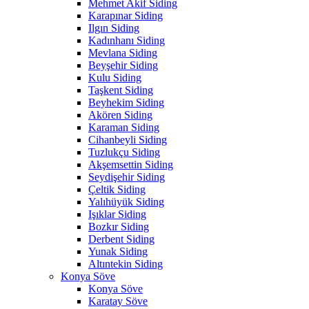
Mehmet Akif Siding
Karapınar Siding
Ilgın Siding
Kadınhanı Siding
Mevlana Siding
Beyşehir Siding
Kulu Siding
Taşkent Siding
Beyhekim Siding
Akören Siding
Karaman Siding
Cihanbeyli Siding
Tuzlukçu Siding
Akşemsettin Siding
Seydişehir Siding
Çeltik Siding
Yalıhüyük Siding
Işıklar Siding
Bozkır Siding
Derbent Siding
Yunak Siding
Altıntekin Siding
Konya Söve
Konya Söve
Karatay Söve