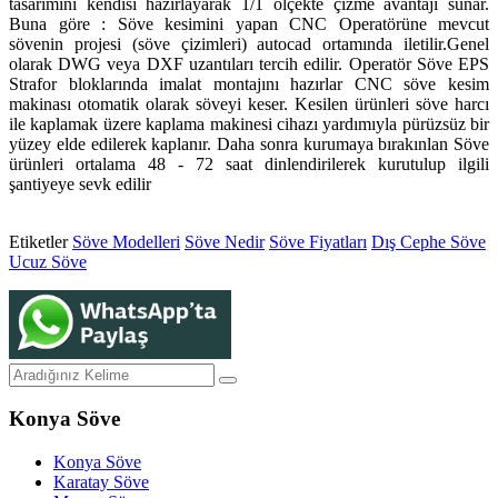
tasarımını kendisi hazırlayarak 1/1 ölçekte çizme avantajı sunar.
Buna göre : Söve kesimini yapan CNC Operatörüne mevcut
sövenin projesi (söve çizimleri) autocad ortamında iletilir.Genel
olarak DWG veya DXF uzantıları tercih edilir. Operatör Söve EPS
Strafor bloklarında imalat montajını hazırlar CNC söve kesim
makinası otomatik olarak söveyi keser. Kesilen ürünleri söve harcı
ile kaplamak üzere kaplama makinesi cihazı yardımıyla pürüzsüz bir
yüzey elde edilerek kaplanır. Daha sonra kurumaya bırakınlan Söve
ürünleri ortalama 48 - 72 saat dinlendirilerek kurutulup ilgili
şantiyeye sevk edilir
Etiketler
Söve Modelleri
Söve Nedir
Söve Fiyatları
Dış Cephe Söve
Ucuz Söve
Konya Söve
Konya Söve
Karatay Söve