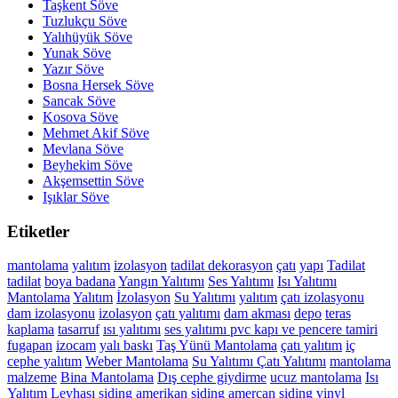
Taşkent Söve
Tuzlukçu Söve
Yalıhüyük Söve
Yunak Söve
Yazır Söve
Bosna Hersek Söve
Sancak Söve
Kosova Söve
Mehmet Akif Söve
Mevlana Söve
Beyhekim Söve
Akşemsettin Söve
Işıklar Söve
Etiketler
mantolama
yalıtım
izolasyon
tadilat
dekorasyon
çatı
yapı
Tadilat
tadilat
boya
badana
Yangın Yalıtımı
Ses Yalıtımı
Isı Yalıtımı
Mantolama
Yalıtım
İzolasyon
Su Yalıtımı
yalıtım
çatı izolasyonu
dam izolasyonu
izolasyon
çatı yalıtımı
dam akması
depo
teras
kaplama
tasarruf
ısı yalıtımı
ses yalıtımı
pvc kapı ve pencere tamiri
fugapan
izocam
yalı baskı
Taş Yünü Mantolama
çatı yalıtım
iç
cephe yalıtım
Weber Mantolama
Su Yalıtımı
Çatı Yalıtımı
mantolama
malzeme
Bina Mantolama
Dış cephe giydirme
ucuz mantolama
Isı
Yalıtım Levhası
siding
amerikan siding
amercan siding
vinyl