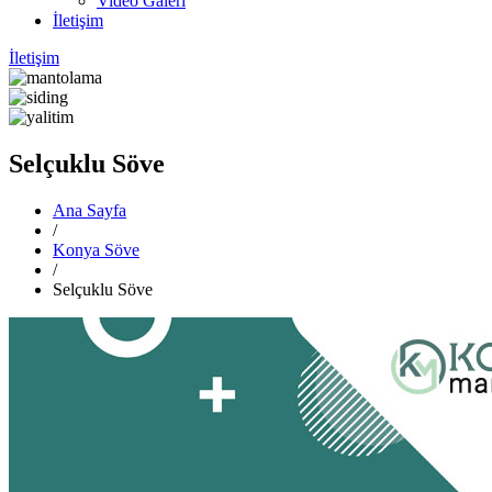
Video Galeri
İletişim
İletişim
Selçuklu Söve
Ana Sayfa
/
Konya Söve
/
Selçuklu Söve