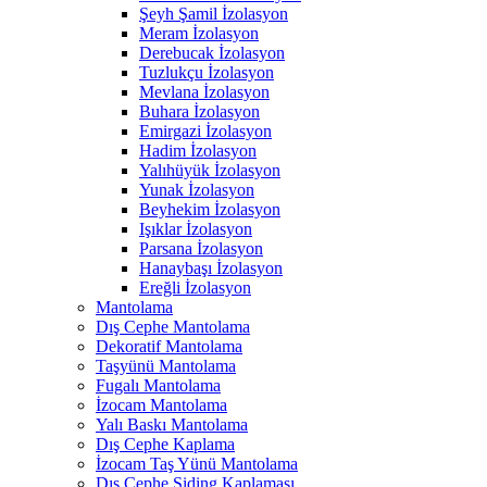
Şeyh Şamil İzolasyon
Meram İzolasyon
Derebucak İzolasyon
Tuzlukçu İzolasyon
Mevlana İzolasyon
Buhara İzolasyon
Emirgazi İzolasyon
Hadim İzolasyon
Yalıhüyük İzolasyon
Yunak İzolasyon
Beyhekim İzolasyon
Işıklar İzolasyon
Parsana İzolasyon
Hanaybaşı İzolasyon
Ereğli İzolasyon
Mantolama
Dış Cephe Mantolama
Dekoratif Mantolama
Taşyünü Mantolama
Fugalı Mantolama
İzocam Mantolama
Yalı Baskı Mantolama
Dış Cephe Kaplama
İzocam Taş Yünü Mantolama
Dış Cephe Siding Kaplaması