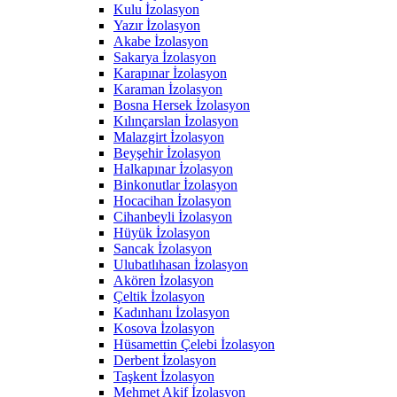
Kulu İzolasyon
Yazır İzolasyon
Akabe İzolasyon
Sakarya İzolasyon
Karapınar İzolasyon
Karaman İzolasyon
Bosna Hersek İzolasyon
Kılınçarslan İzolasyon
Malazgirt İzolasyon
Beyşehir İzolasyon
Halkapınar İzolasyon
Binkonutlar İzolasyon
Hocacihan İzolasyon
Cihanbeyli İzolasyon
Hüyük İzolasyon
Sancak İzolasyon
Ulubatlıhasan İzolasyon
Akören İzolasyon
Çeltik İzolasyon
Kadınhanı İzolasyon
Kosova İzolasyon
Hüsamettin Çelebi İzolasyon
Derbent İzolasyon
Taşkent İzolasyon
Mehmet Akif İzolasyon