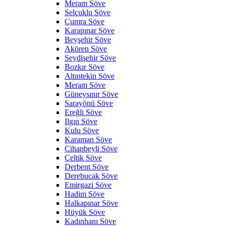
Meram Söve
Selçuklu Söve
Çumra Söve
Karapınar Söve
Beyşehir Söve
Akören Söve
Seydişehir Söve
Bozkır Söve
Altıntekin Söve
Meram Söve
Güneysınır Söve
Sarayönü Söve
Ereğli Söve
Ilgın Söve
Kulu Söve
Karaman Söve
Cihanbeyli Söve
Çeltik Söve
Derbent Söve
Derebucak Söve
Emirgazi Söve
Hadim Söve
Halkapınar Söve
Hüyük Söve
Kadınhanı Söve