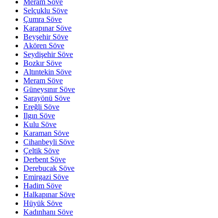
Meram Söve
Selçuklu Söve
Çumra Söve
Karapınar Söve
Beyşehir Söve
Akören Söve
Seydişehir Söve
Bozkır Söve
Altıntekin Söve
Meram Söve
Güneysınır Söve
Sarayönü Söve
Ereğli Söve
Ilgın Söve
Kulu Söve
Karaman Söve
Cihanbeyli Söve
Çeltik Söve
Derbent Söve
Derebucak Söve
Emirgazi Söve
Hadim Söve
Halkapınar Söve
Hüyük Söve
Kadınhanı Söve