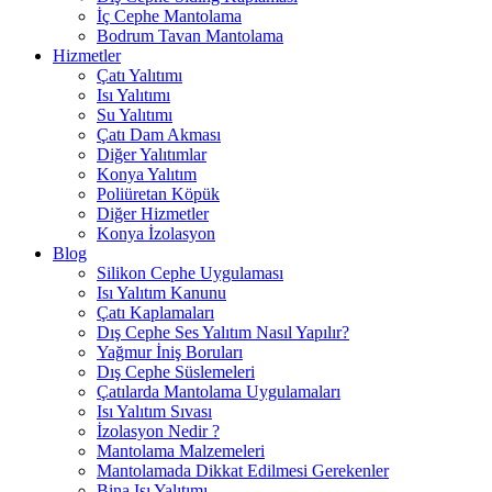
İç Cephe Mantolama
Bodrum Tavan Mantolama
Hizmetler
Çatı Yalıtımı
Isı Yalıtımı
Su Yalıtımı
Çatı Dam Akması
Diğer Yalıtımlar
Konya Yalıtım
Poliüretan Köpük
Diğer Hizmetler
Konya İzolasyon
Blog
Silikon Cephe Uygulaması
Isı Yalıtım Kanunu
Çatı Kaplamaları
Dış Cephe Ses Yalıtım Nasıl Yapılır?
Yağmur İniş Boruları
Dış Cephe Süslemeleri
Çatılarda Mantolama Uygulamaları
Isı Yalıtım Sıvası
İzolasyon Nedir ?
Mantolama Malzemeleri
Mantolamada Dikkat Edilmesi Gerekenler
Bina Isı Yalıtımı