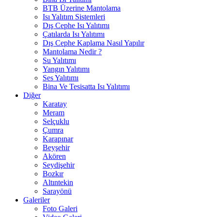
BTB Üzerine Mantolama
Isı Yalıtım Sistemleri
Dış Cephe Isı Yalıtımı
Çatılarda Isı Yalıtımı
Dış Cephe Kaplama Nasıl Yapılır
Mantolama Nedir ?
Su Yalıtımı
Yangın Yalıtımı
Ses Yalıtımı
Bina Ve Tesisatta Isı Yalıtımı
Diğer
Karatay
Meram
Selçuklu
Çumra
Karapınar
Beyşehir
Akören
Seydişehir
Bozkır
Altıntekin
Sarayönü
Galeriler
Foto Galeri