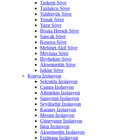
Taşkent Söve
Tuzlukçu Söve
Yalıhüyük Söve
Yunak Söve
Yazır Söve
Bosna Hersek Söve
Sancak Söve
Kosova Söve
Mehmet Akif Söve
Mevlana Söve
Beyhekim Söve
Akşemsettin Söve
Işıklar Söve
Konya İzolasyon
Selçuklu İzolasyon
Çumra İzolasyon
Altıntekin İzolasyon
Sarayönü İzolasyon
Seydişehir İzolasyon
Karatay İzolasyon
Meram İzolasyon
Güneysınır İzolasyon
Ilgın İzolasyon
Akşemsettin İzolasyon
Feritpaşa İzolasyon