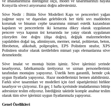
ve imalatlarımızla dilediğiniz ölçü, model ve tasarımlarınızı hayata
Konya'da söveci arıyorsanız doğru adrestesiniz.
Söve Nedir : Bütün Söve Modelleri Kapı ve pencereleri yağan
yağmur suyu ve dışarıdan gelebilecek her türlü sıvı maddeden
korumak ve binanın cephe tasarımına mimari estetik kazandıran
kapıların ve pencerelerin iki kenarına dikey olarak uygulanan
pencere veya kapının üst kenarında ise yatay olarak uygulanan
yüzeyden öne doğru (dışa doğru), değişik malzemelerden
yapılabilen doğal taş, alimünyum, mermer, metal, poliüretan, beton,
fibrobeton, alikobalt, poliproplen, EPS Polistiren strafor, XPS
Polistiren strafor olarak üretilebilen mimari yapı elemanlarına söve
denmektedir.
Söve imalat ve montajı bizim işimiz. Söve işlerinizi yerinde
tasarlıyoruz, fabrikamızda üretiyoruz ve uzman personellerimiz
tarafından montajını yapıyoruz. Üstelik hem garantili, hemde çok
uygun fiyatlarla yapıyoruz. Hazır modellerimizi hemen alabilirsiniz.
Farklı söve tasarımları ve modelleri için özel siparişlerinizi birlikte
tasarlıyor ve çiziyoruz. En geç 1 hafta içerisinde imalatlarımızı bitirip
adresinize teslim ediyoruz. İstediğiniz taktirde komple anahtar teslim
olarak tüm söve işlerinizi uygun fiyatlarımızla yapıyoruz.
Genel Özellikleri