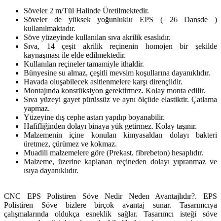
Söveler 2 m/Tül Halinde Üretilmektedir.
Söveler de yüksek yoğunluklu EPS ( 26 Dansde )
kullanılmaktadır.
Söve yüzeyinde kullanılan sıva akrilik esaslıdır.
Sıva, 14 çeşit akrilik reçinenin homojen bir şekilde
kaynaşması ile elde edilmektedir.
Kullanılan reçineler tamamiyle ithaldir.
Bünyesine su almaz, çeşitli mevsim koşullarına dayanıklıdır.
Havada oluşabilecek asitlenmelere karşı dirençlidir.
Montajında konsrüksiyon gerektirmez. Kolay monta edilir.
Sıva yüzeyi gayet pürüssüz ve aynı ölçüde elastiktir. Çatlama
yapmaz.
Yüzeyine dış cephe astarı yapılıp boyanabilir.
Hafifliğinden dolayı binaya yük getirmez. Kolay taşınır.
Malzemenin içine konulan kimyasaldan dolayı bakteri
üretmez, çürümez ve kokmaz.
Muadili malzemelere göre (Prekast, fibrebeton) hesaplıdır.
Malzeme, üzerine kaplanan reçineden dolayı yıpranmaz ve
ısıya dayanıklıdır.
CNC EPS Polistiren Söve Nedir Neden Avantajlıdır?. EPS
Polistiren Söve bizlere birçok avantaj sunar. Tasarımcıya
çalışmalarında oldukça esneklik sağlar. Tasarımcı isteği söve