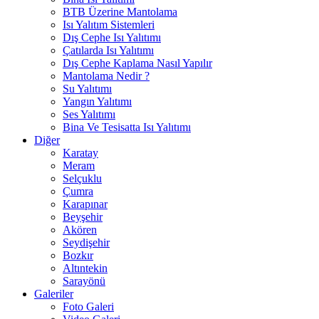
BTB Üzerine Mantolama
Isı Yalıtım Sistemleri
Dış Cephe Isı Yalıtımı
Çatılarda Isı Yalıtımı
Dış Cephe Kaplama Nasıl Yapılır
Mantolama Nedir ?
Su Yalıtımı
Yangın Yalıtımı
Ses Yalıtımı
Bina Ve Tesisatta Isı Yalıtımı
Diğer
Karatay
Meram
Selçuklu
Çumra
Karapınar
Beyşehir
Akören
Seydişehir
Bozkır
Altıntekin
Sarayönü
Galeriler
Foto Galeri