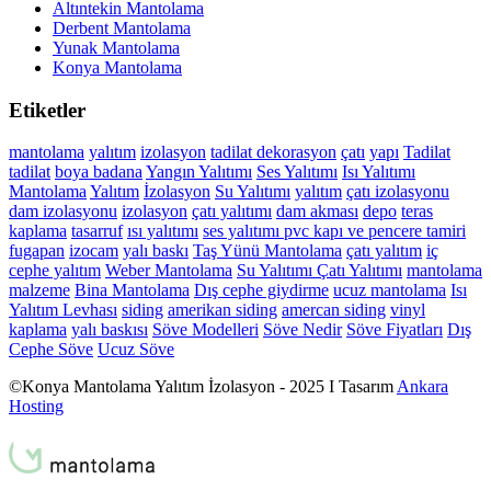
Altıntekin Mantolama
Derbent Mantolama
Yunak Mantolama
Konya Mantolama
Etiketler
mantolama
yalıtım
izolasyon
tadilat
dekorasyon
çatı
yapı
Tadilat
tadilat
boya
badana
Yangın Yalıtımı
Ses Yalıtımı
Isı Yalıtımı
Mantolama
Yalıtım
İzolasyon
Su Yalıtımı
yalıtım
çatı izolasyonu
dam izolasyonu
izolasyon
çatı yalıtımı
dam akması
depo
teras
kaplama
tasarruf
ısı yalıtımı
ses yalıtımı
pvc kapı ve pencere tamiri
fugapan
izocam
yalı baskı
Taş Yünü Mantolama
çatı yalıtım
iç
cephe yalıtım
Weber Mantolama
Su Yalıtımı
Çatı Yalıtımı
mantolama
malzeme
Bina Mantolama
Dış cephe giydirme
ucuz mantolama
Isı
Yalıtım Levhası
siding
amerikan siding
amercan siding
vinyl
kaplama
yalı baskısı
Söve Modelleri
Söve Nedir
Söve Fiyatları
Dış
Cephe Söve
Ucuz Söve
©Konya Mantolama Yalıtım İzolasyon - 2025 I Tasarım
Ankara
Hosting