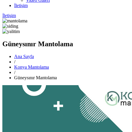
Video Galeri
İletişim
İletişim
Güneysınır Mantolama
Ana Sayfa
/
Konya Mantolama
/
Güneysınır Mantolama