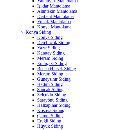
Yalıhüyük Mantolama
Işıklar Mantolama
Altıntekin Mantolama
Derbent Mantolama
Yunak Mantolama
Konya Mantolama
Konya Siding
Konya Siding
Derebucak Siding
Yazır Siding
Karatay Siding
Meram Siding
Emirgazi Siding
Bosna Hersek Siding
Meram Siding
Güneysınır Siding
Hadim Siding
Sancak Siding
Selçuklu Siding
Sarayönü Siding
Halkapınar Siding
Kosova Siding
Çumra Siding
Ereğli Siding
Hüyük Siding