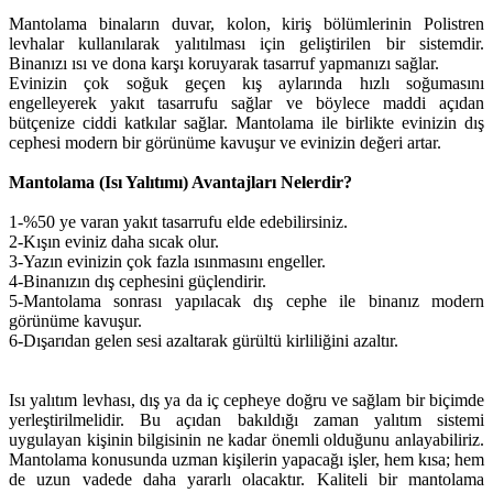
Mantolama binaların duvar, kolon, kiriş bölümlerinin Polistren
levhalar kullanılarak yalıtılması için geliştirilen bir sistemdir.
Binanızı ısı ve dona karşı koruyarak tasarruf yapmanızı sağlar.
Evinizin çok soğuk geçen kış aylarında hızlı soğumasını
engelleyerek yakıt tasarrufu sağlar ve böylece maddi açıdan
bütçenize ciddi katkılar sağlar. Mantolama ile birlikte evinizin dış
cephesi modern bir görünüme kavuşur ve evinizin değeri artar.
Mantolama (Isı Yalıtımı) Avantajları Nelerdir?
1-%50 ye varan yakıt tasarrufu elde edebilirsiniz.
2-Kışın eviniz daha sıcak olur.
3-Yazın evinizin çok fazla ısınmasını engeller.
4-Binanızın dış cephesini güçlendirir.
5-Mantolama sonrası yapılacak dış cephe ile binanız modern
görünüme kavuşur.
6-Dışarıdan gelen sesi azaltarak gürültü kirliliğini azaltır.
Isı yalıtım levhası, dış ya da iç cepheye doğru ve sağlam bir biçimde
yerleştirilmelidir. Bu açıdan bakıldığı zaman yalıtım sistemi
uygulayan kişinin bilgisinin ne kadar önemli olduğunu anlayabiliriz.
Mantolama konusunda uzman kişilerin yapacağı işler, hem kısa; hem
de uzun vadede daha yararlı olacaktır. Kaliteli bir mantolama