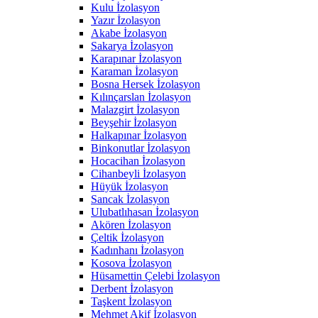
Kulu İzolasyon
Yazır İzolasyon
Akabe İzolasyon
Sakarya İzolasyon
Karapınar İzolasyon
Karaman İzolasyon
Bosna Hersek İzolasyon
Kılınçarslan İzolasyon
Malazgirt İzolasyon
Beyşehir İzolasyon
Halkapınar İzolasyon
Binkonutlar İzolasyon
Hocacihan İzolasyon
Cihanbeyli İzolasyon
Hüyük İzolasyon
Sancak İzolasyon
Ulubatlıhasan İzolasyon
Akören İzolasyon
Çeltik İzolasyon
Kadınhanı İzolasyon
Kosova İzolasyon
Hüsamettin Çelebi İzolasyon
Derbent İzolasyon
Taşkent İzolasyon
Mehmet Akif İzolasyon