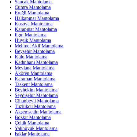
Sancak Mantolama
Çumra Mantolama
Ereğli Mantolama
Halkapınar Mantolama
Kosova Mantolama
Karapınar Mantolama
Ilgın Mantolama
Hüyük Mantolama
Mehmet Akif Mantolama
Beyşehir Mantolama
Kulu Mantolama
Kadınhanı Mantolama
Mevlana Mantolama
Akören Mantolama
Karaman Mantolama
Taşkent Mantolama
Beyhekim Mantolama
Seydişehir Mantolama
Cihanbeyli Mantolama
Tuzlukçu Mantolama
Akşemsettin Mantolama
Bozkır Mantolama
Çeltik Mantolama
Yalıhüyük Mantolama
Işıklar Mantolama