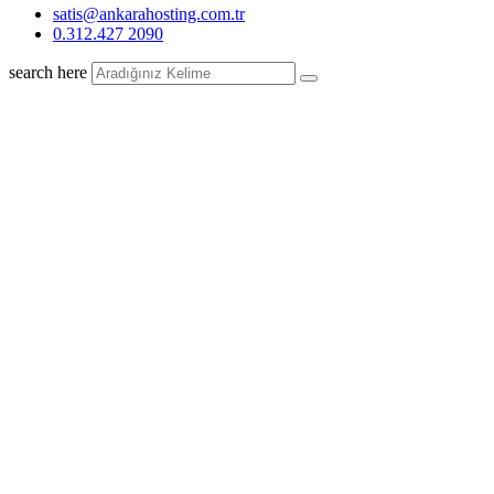
satis@ankarahosting.com.tr
0.312.427 2090
search here