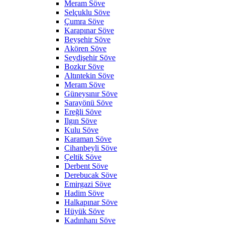
Meram Söve
Selçuklu Söve
Çumra Söve
Karapınar Söve
Beyşehir Söve
Akören Söve
Seydişehir Söve
Bozkır Söve
Altıntekin Söve
Meram Söve
Güneysınır Söve
Sarayönü Söve
Ereğli Söve
Ilgın Söve
Kulu Söve
Karaman Söve
Cihanbeyli Söve
Çeltik Söve
Derbent Söve
Derebucak Söve
Emirgazi Söve
Hadim Söve
Halkapınar Söve
Hüyük Söve
Kadınhanı Söve