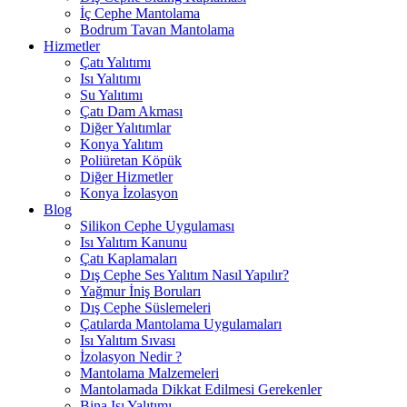
İç Cephe Mantolama
Bodrum Tavan Mantolama
Hizmetler
Çatı Yalıtımı
Isı Yalıtımı
Su Yalıtımı
Çatı Dam Akması
Diğer Yalıtımlar
Konya Yalıtım
Poliüretan Köpük
Diğer Hizmetler
Konya İzolasyon
Blog
Silikon Cephe Uygulaması
Isı Yalıtım Kanunu
Çatı Kaplamaları
Dış Cephe Ses Yalıtım Nasıl Yapılır?
Yağmur İniş Boruları
Dış Cephe Süslemeleri
Çatılarda Mantolama Uygulamaları
Isı Yalıtım Sıvası
İzolasyon Nedir ?
Mantolama Malzemeleri
Mantolamada Dikkat Edilmesi Gerekenler
Bina Isı Yalıtımı