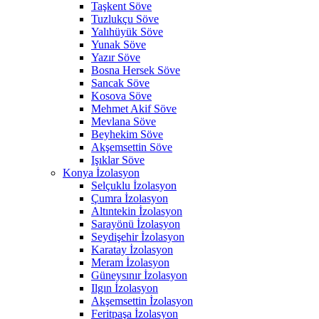
Taşkent Söve
Tuzlukçu Söve
Yalıhüyük Söve
Yunak Söve
Yazır Söve
Bosna Hersek Söve
Sancak Söve
Kosova Söve
Mehmet Akif Söve
Mevlana Söve
Beyhekim Söve
Akşemsettin Söve
Işıklar Söve
Konya İzolasyon
Selçuklu İzolasyon
Çumra İzolasyon
Altıntekin İzolasyon
Sarayönü İzolasyon
Seydişehir İzolasyon
Karatay İzolasyon
Meram İzolasyon
Güneysınır İzolasyon
Ilgın İzolasyon
Akşemsettin İzolasyon
Feritpaşa İzolasyon