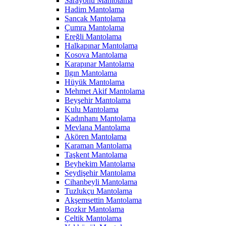
Sarayönü Mantolama
Hadim Mantolama
Sancak Mantolama
Çumra Mantolama
Ereğli Mantolama
Halkapınar Mantolama
Kosova Mantolama
Karapınar Mantolama
Ilgın Mantolama
Hüyük Mantolama
Mehmet Akif Mantolama
Beyşehir Mantolama
Kulu Mantolama
Kadınhanı Mantolama
Mevlana Mantolama
Akören Mantolama
Karaman Mantolama
Taşkent Mantolama
Beyhekim Mantolama
Seydişehir Mantolama
Cihanbeyli Mantolama
Tuzlukçu Mantolama
Akşemsettin Mantolama
Bozkır Mantolama
Çeltik Mantolama