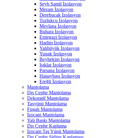
Şeyh Şamil İzolasyon
Meram İzolasyon
Derebucak İzolasyon
Tuzlukçu İzolasyon
Mevlana İzolasyon
Buhara İzolasyon
Emirgazi İzolasyon
Hadim İzolasyon
Yalıhüyük İzolasyon
Yunak İzolasyon
Beyhekim İzolasyon
Işıklar İzolasyon
Parsana İzolasyon
Hanaybaşı İzolasyon
Ereğli İzolasyon
Mantolama
Dış Cephe Mantolama
Dekoratif Mantolama
Taşyünü Mantolama
Fugalı Mantolama
İzocam Mantolama
Yalı Baskı Mantolama
Dış Cephe Kaplama
İzocam Taş Yünü Mantolama
Dış Cephe Siding Kaplaması