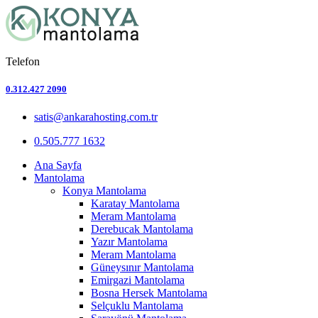
Telefon
0.312.427 2090
satis@ankarahosting.com.tr
0.505.777 1632
Ana Sayfa
Mantolama
Konya Mantolama
Karatay Mantolama
Meram Mantolama
Derebucak Mantolama
Yazır Mantolama
Meram Mantolama
Güneysınır Mantolama
Emirgazi Mantolama
Bosna Hersek Mantolama
Selçuklu Mantolama