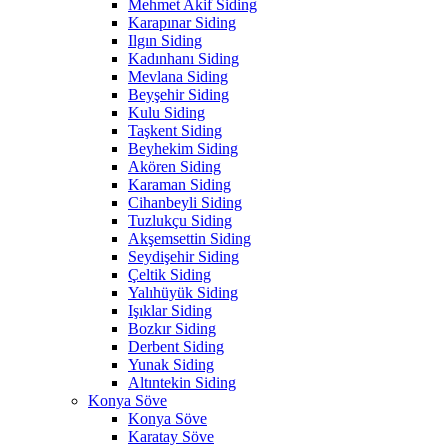
Mehmet Akif Siding
Karapınar Siding
Ilgın Siding
Kadınhanı Siding
Mevlana Siding
Beyşehir Siding
Kulu Siding
Taşkent Siding
Beyhekim Siding
Akören Siding
Karaman Siding
Cihanbeyli Siding
Tuzlukçu Siding
Akşemsettin Siding
Seydişehir Siding
Çeltik Siding
Yalıhüyük Siding
Işıklar Siding
Bozkır Siding
Derbent Siding
Yunak Siding
Altıntekin Siding
Konya Söve
Konya Söve
Karatay Söve