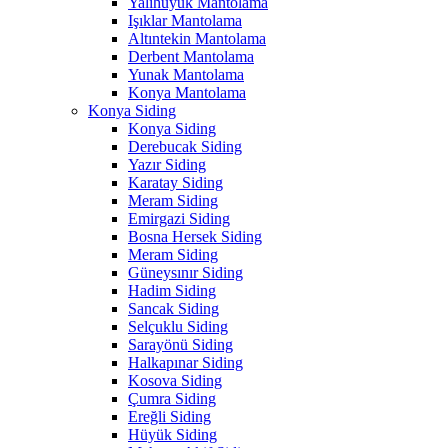
Yalıhüyük Mantolama
Işıklar Mantolama
Altıntekin Mantolama
Derbent Mantolama
Yunak Mantolama
Konya Mantolama
Konya Siding
Konya Siding
Derebucak Siding
Yazır Siding
Karatay Siding
Meram Siding
Emirgazi Siding
Bosna Hersek Siding
Meram Siding
Güneysınır Siding
Hadim Siding
Sancak Siding
Selçuklu Siding
Sarayönü Siding
Halkapınar Siding
Kosova Siding
Çumra Siding
Ereğli Siding
Hüyük Siding