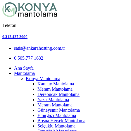
Telefon
0.312.427 2090
satis@ankarahosting.com.tr
0.505.777 1632
Ana Sayfa
Mantolama
Konya Mantolama
Karatay Mantolama
Meram Mantolama
Derebucak Mantolama
Yazır Mantolama
Meram Mantolama
Güneysınır Mantolama
Emirgazi Mantolama
Bosna Hersek Mantolama
Selçuklu Mantolama