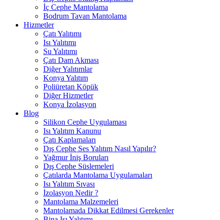
İç Cephe Mantolama
Bodrum Tavan Mantolama
Hizmetler
Çatı Yalıtımı
Isı Yalıtımı
Su Yalıtımı
Çatı Dam Akması
Diğer Yalıtımlar
Konya Yalıtım
Poliüretan Köpük
Diğer Hizmetler
Konya İzolasyon
Blog
Silikon Cephe Uygulaması
Isı Yalıtım Kanunu
Çatı Kaplamaları
Dış Cephe Ses Yalıtım Nasıl Yapılır?
Yağmur İniş Boruları
Dış Cephe Süslemeleri
Çatılarda Mantolama Uygulamaları
Isı Yalıtım Sıvası
İzolasyon Nedir ?
Mantolama Malzemeleri
Mantolamada Dikkat Edilmesi Gerekenler
Bina Isı Yalıtımı