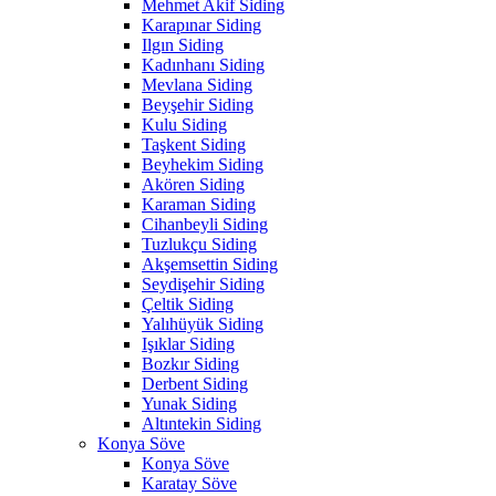
Mehmet Akif Siding
Karapınar Siding
Ilgın Siding
Kadınhanı Siding
Mevlana Siding
Beyşehir Siding
Kulu Siding
Taşkent Siding
Beyhekim Siding
Akören Siding
Karaman Siding
Cihanbeyli Siding
Tuzlukçu Siding
Akşemsettin Siding
Seydişehir Siding
Çeltik Siding
Yalıhüyük Siding
Işıklar Siding
Bozkır Siding
Derbent Siding
Yunak Siding
Altıntekin Siding
Konya Söve
Konya Söve
Karatay Söve