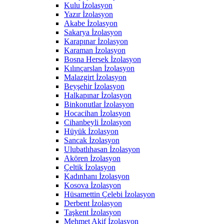
Kulu İzolasyon
Yazır İzolasyon
Akabe İzolasyon
Sakarya İzolasyon
Karapınar İzolasyon
Karaman İzolasyon
Bosna Hersek İzolasyon
Kılınçarslan İzolasyon
Malazgirt İzolasyon
Beyşehir İzolasyon
Halkapınar İzolasyon
Binkonutlar İzolasyon
Hocacihan İzolasyon
Cihanbeyli İzolasyon
Hüyük İzolasyon
Sancak İzolasyon
Ulubatlıhasan İzolasyon
Akören İzolasyon
Çeltik İzolasyon
Kadınhanı İzolasyon
Kosova İzolasyon
Hüsamettin Çelebi İzolasyon
Derbent İzolasyon
Taşkent İzolasyon
Mehmet Akif İzolasyon