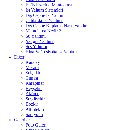
BTB Üzerine Mantolama
Isı Yalıtım Sistemleri
Dış Cephe Isı Yalıtımı
Çatılarda Isı Yalıtımı
Dış Cephe Kaplama Nasıl Yapılır
Mantolama Nedir ?
Su Yalıtımı
Yangın Yalıtımı
Ses Yalıtımı
Bina Ve Tesisatta Isı Yalıtımı
Diğer
Karatay
Meram
Selçuklu
Çumra
Karapınar
Beyşehir
Akören
Seydişehir
Bozkır
Altıntekin
Sarayönü
Galeriler
Foto Galeri