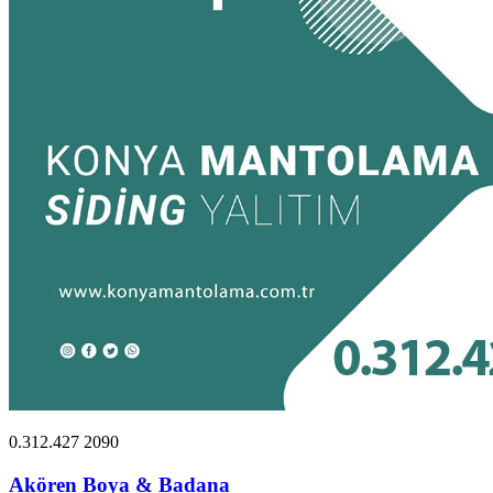
0.312.427 2090
Akören Boya & Badana