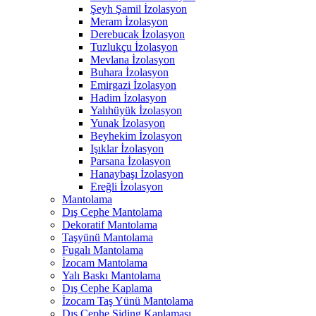
Şeyh Şamil İzolasyon
Meram İzolasyon
Derebucak İzolasyon
Tuzlukçu İzolasyon
Mevlana İzolasyon
Buhara İzolasyon
Emirgazi İzolasyon
Hadim İzolasyon
Yalıhüyük İzolasyon
Yunak İzolasyon
Beyhekim İzolasyon
Işıklar İzolasyon
Parsana İzolasyon
Hanaybaşı İzolasyon
Ereğli İzolasyon
Mantolama
Dış Cephe Mantolama
Dekoratif Mantolama
Taşyünü Mantolama
Fugalı Mantolama
İzocam Mantolama
Yalı Baskı Mantolama
Dış Cephe Kaplama
İzocam Taş Yünü Mantolama
Dış Cephe Siding Kaplaması