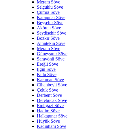
Meram Söve
Selçuklu Söve
Çumra Söve
Karapınar Söve
Beyşehir Söve
Akören Söve
Seydişehir Söve
Bozkır Söve
Altıntekin Söve
Meram Söve
Güneysınır Söve
Sarayönü Söve
Ereğli Söve
Ilgın Söve
Kulu Söve
Karaman Söve
Cihanbeyli Söve
Çeltik Söve
Derbent Söve
Derebucak Söve
Emirgazi Söve
Hadim Söve
Halkapınar Söve
Hüyük Söve
Kadınhanı Söve