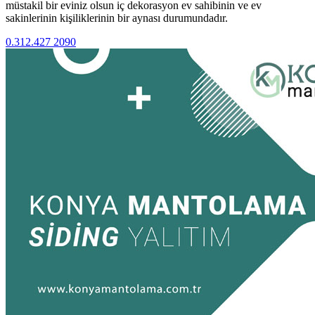
müstakil bir eviniz olsun iç dekorasyon ev sahibinin ve ev
sakinlerinin kişiliklerinin bir aynası durumundadır.
0.312.427 2090