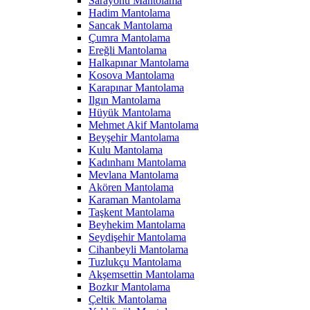
Sarayönü Mantolama
Hadim Mantolama
Sancak Mantolama
Çumra Mantolama
Ereğli Mantolama
Halkapınar Mantolama
Kosova Mantolama
Karapınar Mantolama
Ilgın Mantolama
Hüyük Mantolama
Mehmet Akif Mantolama
Beyşehir Mantolama
Kulu Mantolama
Kadınhanı Mantolama
Mevlana Mantolama
Akören Mantolama
Karaman Mantolama
Taşkent Mantolama
Beyhekim Mantolama
Seydişehir Mantolama
Cihanbeyli Mantolama
Tuzlukçu Mantolama
Akşemsettin Mantolama
Bozkır Mantolama
Çeltik Mantolama