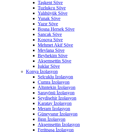
Taşkent Söve
Tuzlukçu Söve
Yalıhüyük Söve
Yunak Söve
Yazır Söve
Bosna Hersek Söve
Sancak Söve
Kosova Söve
Mehmet Akif Söve
Mevlana Söve
Beyhekim Söve
Akşemsettin Söve
Işıklar Söve
Konya İzolasyon
Selçuklu İzolasyon
Çumra İzolasyon
Altıntekin İzolasyon
Sarayönü İzolasyon
Seydişehir İzolasyon
Karatay İzolasyon
Meram İzolasyon
Güneysınır İzolasyon
Ilgın İzolasyon
Akşemsettin İzolasyon
Feritpaşa İzolasyon