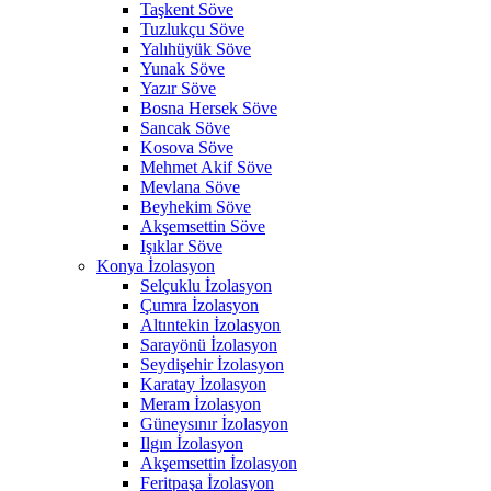
Taşkent Söve
Tuzlukçu Söve
Yalıhüyük Söve
Yunak Söve
Yazır Söve
Bosna Hersek Söve
Sancak Söve
Kosova Söve
Mehmet Akif Söve
Mevlana Söve
Beyhekim Söve
Akşemsettin Söve
Işıklar Söve
Konya İzolasyon
Selçuklu İzolasyon
Çumra İzolasyon
Altıntekin İzolasyon
Sarayönü İzolasyon
Seydişehir İzolasyon
Karatay İzolasyon
Meram İzolasyon
Güneysınır İzolasyon
Ilgın İzolasyon
Akşemsettin İzolasyon
Feritpaşa İzolasyon