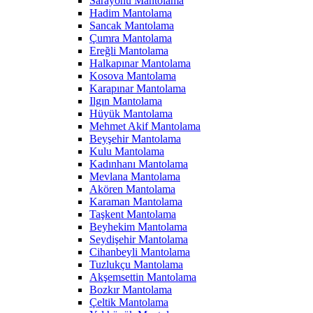
Sarayönü Mantolama
Hadim Mantolama
Sancak Mantolama
Çumra Mantolama
Ereğli Mantolama
Halkapınar Mantolama
Kosova Mantolama
Karapınar Mantolama
Ilgın Mantolama
Hüyük Mantolama
Mehmet Akif Mantolama
Beyşehir Mantolama
Kulu Mantolama
Kadınhanı Mantolama
Mevlana Mantolama
Akören Mantolama
Karaman Mantolama
Taşkent Mantolama
Beyhekim Mantolama
Seydişehir Mantolama
Cihanbeyli Mantolama
Tuzlukçu Mantolama
Akşemsettin Mantolama
Bozkır Mantolama
Çeltik Mantolama