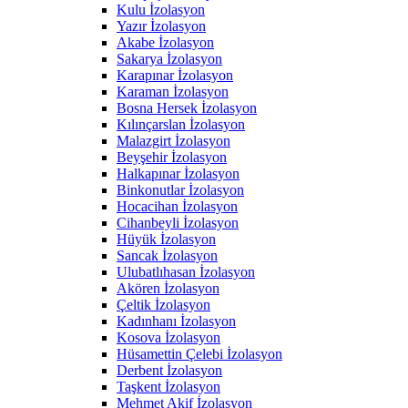
Kulu İzolasyon
Yazır İzolasyon
Akabe İzolasyon
Sakarya İzolasyon
Karapınar İzolasyon
Karaman İzolasyon
Bosna Hersek İzolasyon
Kılınçarslan İzolasyon
Malazgirt İzolasyon
Beyşehir İzolasyon
Halkapınar İzolasyon
Binkonutlar İzolasyon
Hocacihan İzolasyon
Cihanbeyli İzolasyon
Hüyük İzolasyon
Sancak İzolasyon
Ulubatlıhasan İzolasyon
Akören İzolasyon
Çeltik İzolasyon
Kadınhanı İzolasyon
Kosova İzolasyon
Hüsamettin Çelebi İzolasyon
Derbent İzolasyon
Taşkent İzolasyon
Mehmet Akif İzolasyon