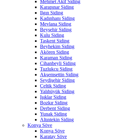
Mehmet Akif Siding
Karapınar Siding
Ilgın Siding
Kadınhanı Siding
Mevlana Siding
Beyşehir Siding
Kulu Siding
Taşkent Siding
Beyhekim Siding
Akören Siding
Karaman Siding
Cihanbeyli Siding
Tuzlukçu Siding
Akşemsettin Siding
Seydişehir Siding
Çeltik Siding
Yalıhüyük Siding
Işıklar Siding
Bozkır Siding
Derbent Siding
Yunak Siding
Altıntekin Siding
Konya Söve
Konya Söve
Karatay Söve