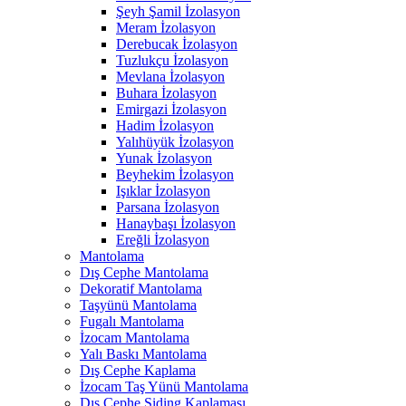
Şeyh Şamil İzolasyon
Meram İzolasyon
Derebucak İzolasyon
Tuzlukçu İzolasyon
Mevlana İzolasyon
Buhara İzolasyon
Emirgazi İzolasyon
Hadim İzolasyon
Yalıhüyük İzolasyon
Yunak İzolasyon
Beyhekim İzolasyon
Işıklar İzolasyon
Parsana İzolasyon
Hanaybaşı İzolasyon
Ereğli İzolasyon
Mantolama
Dış Cephe Mantolama
Dekoratif Mantolama
Taşyünü Mantolama
Fugalı Mantolama
İzocam Mantolama
Yalı Baskı Mantolama
Dış Cephe Kaplama
İzocam Taş Yünü Mantolama
Dış Cephe Siding Kaplaması