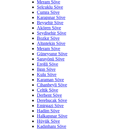
Meram Söve
Selçuklu Söve
Çumra Söve
Karapınar Söve
Beyşehir Söve
Akören Söve
Seydişehir Söve
Bozkır Söve
Altıntekin Söve
Meram Söve
Güneysınır Söve
Sarayönü Söve
Ereğli Söve
Ilgın Söve
Kulu Söve
Karaman Söve
Cihanbeyli Söve
Çeltik Söve
Derbent Söve
Derebucak Söve
Emirgazi Söve
Hadim Söve
Halkapınar Söve
Hüyük Söve
Kadınhanı Söve