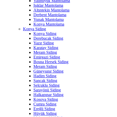
Yalıhüyük Mantolama
Işıklar Mantolama
Altıntekin Mantolama
Derbent Mantolama
Yunak Mantolama
Konya Mantolama
Konya Siding
Konya Siding
Derebucak Siding
Yazır Siding
Karatay Siding
Meram Siding
Emirgazi Siding
Bosna Hersek Siding
Meram Siding
Güneysınır Siding
Hadim Siding
Sancak Siding
Selçuklu Siding
Sarayönü Siding
Halkapınar Siding
Kosova Siding
Çumra Siding
Ereğli Siding
Hüyük Siding