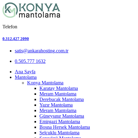
Telefon
0.312.427 2090
satis@ankarahosting.com.tr
0.505.777 1632
Ana Sayfa
Mantolama
Konya Mantolama
Karatay Mantolama
Meram Mantolama
Derebucak Mantolama
Yazır Mantolama
Meram Mantolama
Güneysınır Mantolama
Emirgazi Mantolama
Bosna Hersek Mantolama
Selçuklu Mantolama