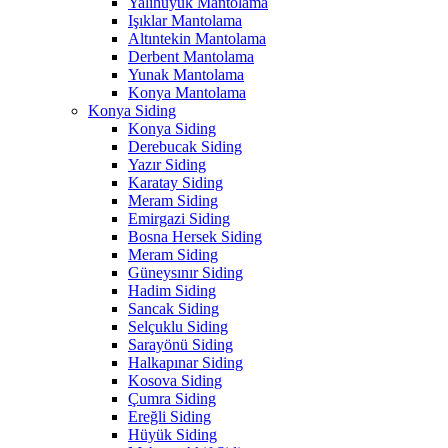
Yalıhüyük Mantolama
Işıklar Mantolama
Altıntekin Mantolama
Derbent Mantolama
Yunak Mantolama
Konya Mantolama
Konya Siding
Konya Siding
Derebucak Siding
Yazır Siding
Karatay Siding
Meram Siding
Emirgazi Siding
Bosna Hersek Siding
Meram Siding
Güneysınır Siding
Hadim Siding
Sancak Siding
Selçuklu Siding
Sarayönü Siding
Halkapınar Siding
Kosova Siding
Çumra Siding
Ereğli Siding
Hüyük Siding