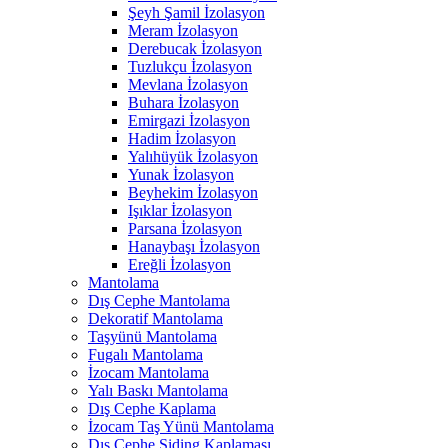
Şeyh Şamil İzolasyon
Meram İzolasyon
Derebucak İzolasyon
Tuzlukçu İzolasyon
Mevlana İzolasyon
Buhara İzolasyon
Emirgazi İzolasyon
Hadim İzolasyon
Yalıhüyük İzolasyon
Yunak İzolasyon
Beyhekim İzolasyon
Işıklar İzolasyon
Parsana İzolasyon
Hanaybaşı İzolasyon
Ereğli İzolasyon
Mantolama
Dış Cephe Mantolama
Dekoratif Mantolama
Taşyünü Mantolama
Fugalı Mantolama
İzocam Mantolama
Yalı Baskı Mantolama
Dış Cephe Kaplama
İzocam Taş Yünü Mantolama
Dış Cephe Siding Kaplaması