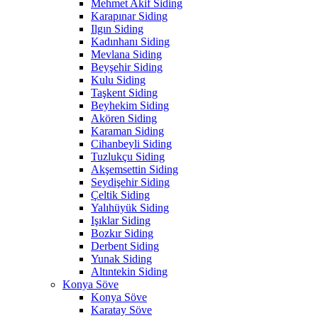
Mehmet Akif Siding
Karapınar Siding
Ilgın Siding
Kadınhanı Siding
Mevlana Siding
Beyşehir Siding
Kulu Siding
Taşkent Siding
Beyhekim Siding
Akören Siding
Karaman Siding
Cihanbeyli Siding
Tuzlukçu Siding
Akşemsettin Siding
Seydişehir Siding
Çeltik Siding
Yalıhüyük Siding
Işıklar Siding
Bozkır Siding
Derbent Siding
Yunak Siding
Altıntekin Siding
Konya Söve
Konya Söve
Karatay Söve