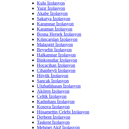
Kulu İzolasyon
Yazır İzolasyon
Akabe İzolasyon
Sakarya İzolasyon
Karapınar İzolasyon
Karaman İzolasyon
Bosna Hersek İzolasyon
Kılınçarslan İzolasyon
Malazgirt İzolasyon
Beyşehir İzolasyon
Halkapınar İzolasyon
Binkonutlar İzolasyon
Hocacihan İzolasyon
Cihanbeyli İzolasyon
Hüyük İzolasyon
Sancak İzolasyon
Ulubatlıhasan İzolasyon
Akören İzolasyon
Çeltik İzolasyon
Kadınhanı İzolasyon
Kosova İzolasyon
Hüsamettin Çelebi İzolasyon
Derbent İzolasyon
Taşkent İzolasyon
Mehmet Akif İzolasyon