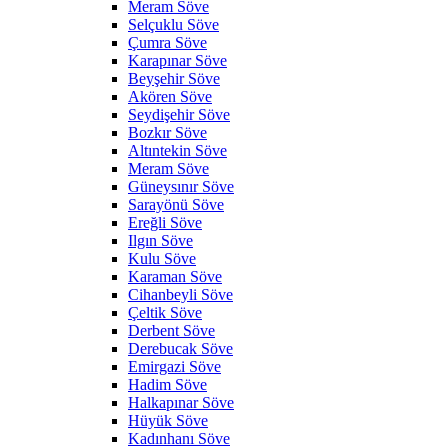
Meram Söve
Selçuklu Söve
Çumra Söve
Karapınar Söve
Beyşehir Söve
Akören Söve
Seydişehir Söve
Bozkır Söve
Altıntekin Söve
Meram Söve
Güneysınır Söve
Sarayönü Söve
Ereğli Söve
Ilgın Söve
Kulu Söve
Karaman Söve
Cihanbeyli Söve
Çeltik Söve
Derbent Söve
Derebucak Söve
Emirgazi Söve
Hadim Söve
Halkapınar Söve
Hüyük Söve
Kadınhanı Söve