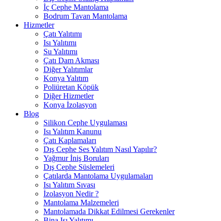
İç Cephe Mantolama
Bodrum Tavan Mantolama
Hizmetler
Çatı Yalıtımı
Isı Yalıtımı
Su Yalıtımı
Çatı Dam Akması
Diğer Yalıtımlar
Konya Yalıtım
Poliüretan Köpük
Diğer Hizmetler
Konya İzolasyon
Blog
Silikon Cephe Uygulaması
Isı Yalıtım Kanunu
Çatı Kaplamaları
Dış Cephe Ses Yalıtım Nasıl Yapılır?
Yağmur İniş Boruları
Dış Cephe Süslemeleri
Çatılarda Mantolama Uygulamaları
Isı Yalıtım Sıvası
İzolasyon Nedir ?
Mantolama Malzemeleri
Mantolamada Dikkat Edilmesi Gerekenler
Bina Isı Yalıtımı