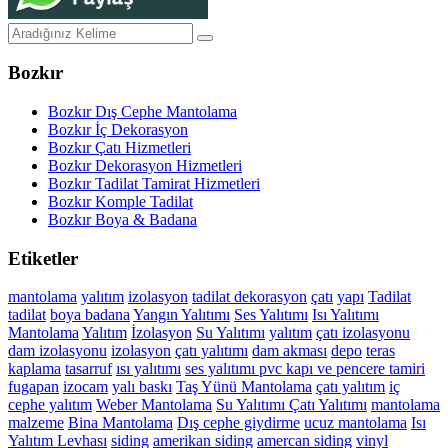
Bozkır
Bozkır Dış Cephe Mantolama
Bozkır İç Dekorasyon
Bozkır Çatı Hizmetleri
Bozkır Dekorasyon Hizmetleri
Bozkır Tadilat Tamirat Hizmetleri
Bozkır Komple Tadilat
Bozkır Boya & Badana
Etiketler
mantolama
yalıtım
izolasyon
tadilat
dekorasyon
çatı
yapı
Tadilat
tadilat
boya
badana
Yangın Yalıtımı
Ses Yalıtımı
Isı Yalıtımı
Mantolama
Yalıtım
İzolasyon
Su Yalıtımı
yalıtım
çatı izolasyonu
dam izolasyonu
izolasyon
çatı yalıtımı
dam akması
depo
teras
kaplama
tasarruf
ısı yalıtımı
ses yalıtımı
pvc kapı ve pencere tamiri
fugapan
izocam
yalı baskı
Taş Yünü Mantolama
çatı yalıtım
iç
cephe yalıtım
Weber Mantolama
Su Yalıtımı
Çatı Yalıtımı
mantolama
malzeme
Bina Mantolama
Dış cephe giydirme
ucuz mantolama
Isı
Yalıtım Levhası
siding
amerikan siding
amercan siding
vinyl