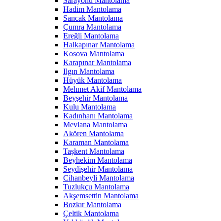
Sarayönü Mantolama
Hadim Mantolama
Sancak Mantolama
Çumra Mantolama
Ereğli Mantolama
Halkapınar Mantolama
Kosova Mantolama
Karapınar Mantolama
Ilgın Mantolama
Hüyük Mantolama
Mehmet Akif Mantolama
Beyşehir Mantolama
Kulu Mantolama
Kadınhanı Mantolama
Mevlana Mantolama
Akören Mantolama
Karaman Mantolama
Taşkent Mantolama
Beyhekim Mantolama
Seydişehir Mantolama
Cihanbeyli Mantolama
Tuzlukçu Mantolama
Akşemsettin Mantolama
Bozkır Mantolama
Çeltik Mantolama