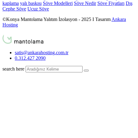
kaplama
yalı baskısı
Söve Modelleri
Söve Nedir
Söve Fiyatları
Dış
Cephe Söve
Ucuz Söve
©Konya Mantolama Yalıtım İzolasyon - 2025 I Tasarım
Ankara
Hosting
satis@ankarahosting.com.tr
0.312.427 2090
search here