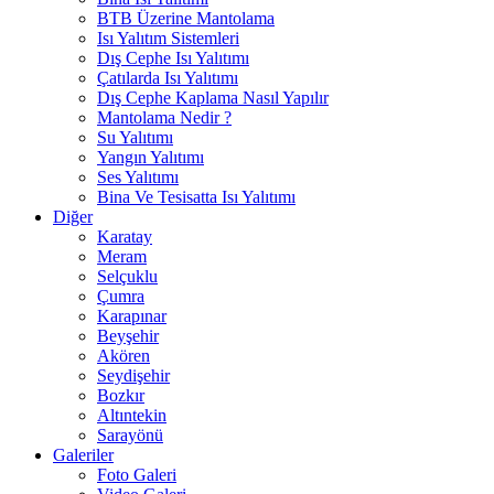
BTB Üzerine Mantolama
Isı Yalıtım Sistemleri
Dış Cephe Isı Yalıtımı
Çatılarda Isı Yalıtımı
Dış Cephe Kaplama Nasıl Yapılır
Mantolama Nedir ?
Su Yalıtımı
Yangın Yalıtımı
Ses Yalıtımı
Bina Ve Tesisatta Isı Yalıtımı
Diğer
Karatay
Meram
Selçuklu
Çumra
Karapınar
Beyşehir
Akören
Seydişehir
Bozkır
Altıntekin
Sarayönü
Galeriler
Foto Galeri