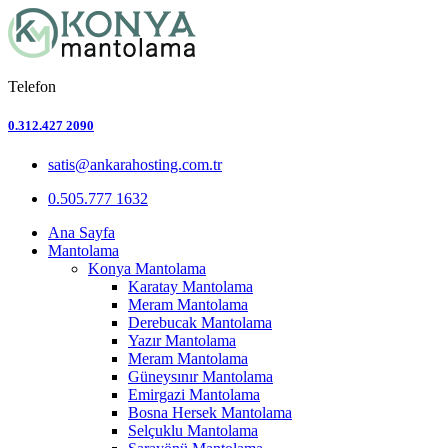
Telefon
0.312.427 2090
satis@ankarahosting.com.tr
0.505.777 1632
Ana Sayfa
Mantolama
Konya Mantolama
Karatay Mantolama
Meram Mantolama
Derebucak Mantolama
Yazır Mantolama
Meram Mantolama
Güneysınır Mantolama
Emirgazi Mantolama
Bosna Hersek Mantolama
Selçuklu Mantolama