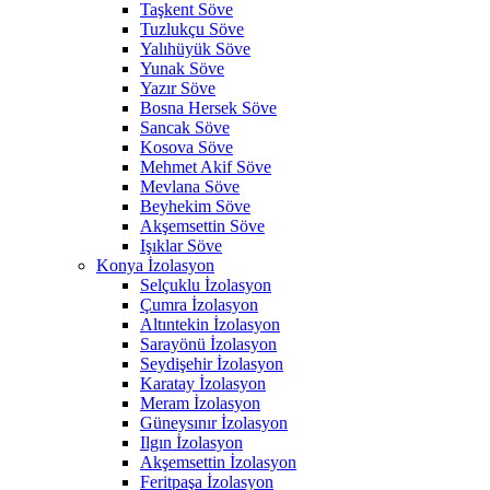
Taşkent Söve
Tuzlukçu Söve
Yalıhüyük Söve
Yunak Söve
Yazır Söve
Bosna Hersek Söve
Sancak Söve
Kosova Söve
Mehmet Akif Söve
Mevlana Söve
Beyhekim Söve
Akşemsettin Söve
Işıklar Söve
Konya İzolasyon
Selçuklu İzolasyon
Çumra İzolasyon
Altıntekin İzolasyon
Sarayönü İzolasyon
Seydişehir İzolasyon
Karatay İzolasyon
Meram İzolasyon
Güneysınır İzolasyon
Ilgın İzolasyon
Akşemsettin İzolasyon
Feritpaşa İzolasyon