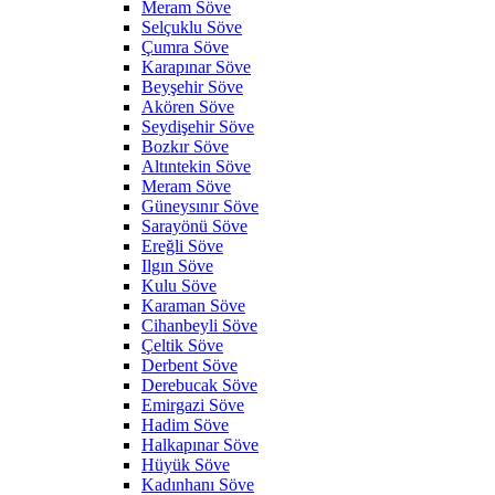
Meram Söve
Selçuklu Söve
Çumra Söve
Karapınar Söve
Beyşehir Söve
Akören Söve
Seydişehir Söve
Bozkır Söve
Altıntekin Söve
Meram Söve
Güneysınır Söve
Sarayönü Söve
Ereğli Söve
Ilgın Söve
Kulu Söve
Karaman Söve
Cihanbeyli Söve
Çeltik Söve
Derbent Söve
Derebucak Söve
Emirgazi Söve
Hadim Söve
Halkapınar Söve
Hüyük Söve
Kadınhanı Söve