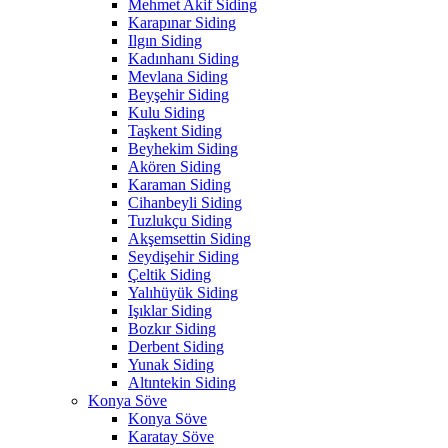
Mehmet Akif Siding
Karapınar Siding
Ilgın Siding
Kadınhanı Siding
Mevlana Siding
Beyşehir Siding
Kulu Siding
Taşkent Siding
Beyhekim Siding
Akören Siding
Karaman Siding
Cihanbeyli Siding
Tuzlukçu Siding
Akşemsettin Siding
Seydişehir Siding
Çeltik Siding
Yalıhüyük Siding
Işıklar Siding
Bozkır Siding
Derbent Siding
Yunak Siding
Altıntekin Siding
Konya Söve
Konya Söve
Karatay Söve