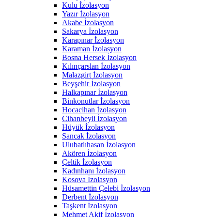
Kulu İzolasyon
Yazır İzolasyon
Akabe İzolasyon
Sakarya İzolasyon
Karapınar İzolasyon
Karaman İzolasyon
Bosna Hersek İzolasyon
Kılınçarslan İzolasyon
Malazgirt İzolasyon
Beyşehir İzolasyon
Halkapınar İzolasyon
Binkonutlar İzolasyon
Hocacihan İzolasyon
Cihanbeyli İzolasyon
Hüyük İzolasyon
Sancak İzolasyon
Ulubatlıhasan İzolasyon
Akören İzolasyon
Çeltik İzolasyon
Kadınhanı İzolasyon
Kosova İzolasyon
Hüsamettin Çelebi İzolasyon
Derbent İzolasyon
Taşkent İzolasyon
Mehmet Akif İzolasyon