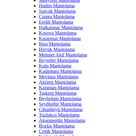
Sarayönü Mantolama
Hadim Mantolama
Sancak Mantolama
Çumra Mantolama
Ereğli Mantolama
Halkapınar Mantolama
Kosova Mantolama
Karapınar Mantolama
Ilgın Mantolama
Hüyük Mantolama
Mehmet Akif Mantolama
Beyşehir Mantolama
Kulu Mantolama
Kadınhanı Mantolama
Mevlana Mantolama
Akören Mantolama
Karaman Mantolama
Taşkent Mantolama
Beyhekim Mantolama
Seydişehir Mantolama
Cihanbeyli Mantolama
Tuzlukçu Mantolama
Akşemsettin Mantolama
Bozkır Mantolama
Çeltik Mantolama