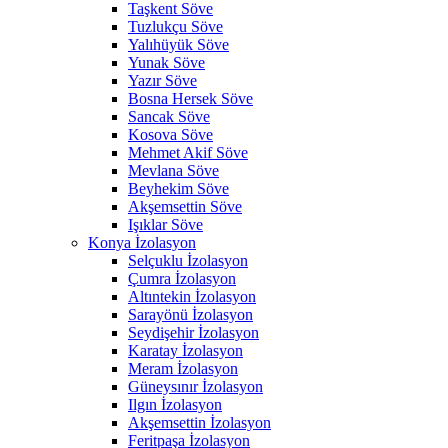
Taşkent Söve
Tuzlukçu Söve
Yalıhüyük Söve
Yunak Söve
Yazır Söve
Bosna Hersek Söve
Sancak Söve
Kosova Söve
Mehmet Akif Söve
Mevlana Söve
Beyhekim Söve
Akşemsettin Söve
Işıklar Söve
Konya İzolasyon
Selçuklu İzolasyon
Çumra İzolasyon
Altıntekin İzolasyon
Sarayönü İzolasyon
Seydişehir İzolasyon
Karatay İzolasyon
Meram İzolasyon
Güneysınır İzolasyon
Ilgın İzolasyon
Akşemsettin İzolasyon
Feritpaşa İzolasyon