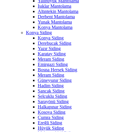
Yalıhüyük Mantolama
Işıklar Mantolama
Altıntekin Mantolama
Derbent Mantolama
Yunak Mantolama
Konya Mantolama
Konya Siding
Konya Siding
Derebucak Siding
Yazır Siding
Karatay Siding
Meram Siding
Emirgazi Siding
Bosna Hersek Siding
Meram Siding
Güneysınır Siding
Hadim Siding
Sancak Siding
Selçuklu Siding
Sarayönü Siding
Halkapınar Siding
Kosova Siding
Çumra Siding
Ereğli Siding
Hüyük Siding