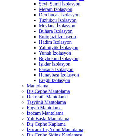
Şeyh Şamil İzolasyon
Meram İzolasyon
Derebucak İzolasyon
Tuzlukçu İzolasyon
Mevlana İzolasyon
Buhara İzolasyon
Emirgazi İzolasyon
Hadim İzolasyon
Yalıhüyük İzolasyon
Yunak İzolasyon
Beyhekim İzolasyon
Işıklar İzolasyon
Parsana İzolasyon
Hanaybaşı İzolasyon
Ereğli İzolasyon
Mantolama
Dış Cephe Mantolama
Dekoratif Mantolama
Taşyünü Mantolama
Fugalı Mantolama
İzocam Mantolama
Yalı Baskı Mantolama
Dış Cephe Kaplama
İzocam Taş Yünü Mantolama
Dış Cephe Siding Kaplaması