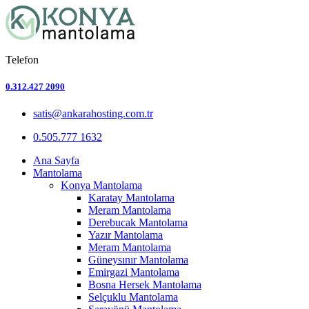
Telefon
0.312.427 2090
satis@ankarahosting.com.tr
0.505.777 1632
Ana Sayfa
Mantolama
Konya Mantolama
Karatay Mantolama
Meram Mantolama
Derebucak Mantolama
Yazır Mantolama
Meram Mantolama
Güneysınır Mantolama
Emirgazi Mantolama
Bosna Hersek Mantolama
Selçuklu Mantolama