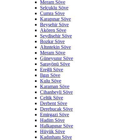
Meram Söve
Selçuklu Söve
Çumra Söve
Karapınar Söve
Beyşehir Söve
Akören Söve
Seydişehir Söve
Bozkır Söve
Altıntekin Söve
Meram Söve
Güneysınır Söve
Sarayönü Söve
Ereğli Söve
Ilgın Söve
Kulu Söve
Karaman Söve
Cihanbeyli Söve
Çeltik Söve
Derbent Söve
Derebucak Söve
Emirgazi Söve
Hadim Söve
Halkapınar Söve
Hüyük Söve
Kadınhanı Söve