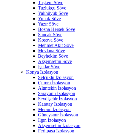
Taşkent Söve
Tuzlukçu Söve
Yalıhüyük Söve
Yunak Söve
Yazır Söve
Bosna Hersek Söve
Sancak Söve
Kosova Söve
Mehmet Akif Söve
Mevlana Söve
Beyhekim Söve
Akşemsettin Söve
Işıklar Söve
Konya İzolasyon
Selçuklu İzolasyon
Çumra İzolasyon
Altıntekin İzolasyon
Sarayönü İzolasyon
Seydişehir İzolasyon
Karatay İzolasyon
Meram İzolasyon
Güneysınır İzolasyon
Ilgın İzolasyon
Akşemsettin İzolasyon
Feritpaşa İzolasyon