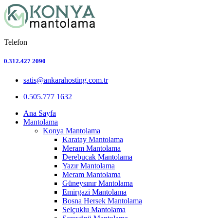
Telefon
0.312.427 2090
satis@ankarahosting.com.tr
0.505.777 1632
Ana Sayfa
Mantolama
Konya Mantolama
Karatay Mantolama
Meram Mantolama
Derebucak Mantolama
Yazır Mantolama
Meram Mantolama
Güneysınır Mantolama
Emirgazi Mantolama
Bosna Hersek Mantolama
Selçuklu Mantolama