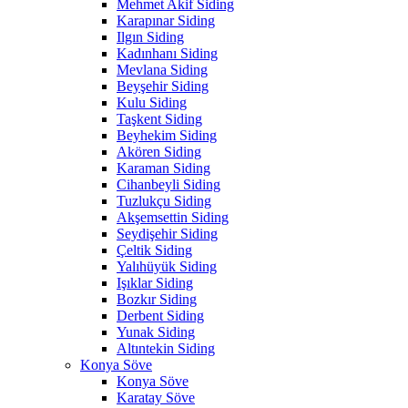
Mehmet Akif Siding
Karapınar Siding
Ilgın Siding
Kadınhanı Siding
Mevlana Siding
Beyşehir Siding
Kulu Siding
Taşkent Siding
Beyhekim Siding
Akören Siding
Karaman Siding
Cihanbeyli Siding
Tuzlukçu Siding
Akşemsettin Siding
Seydişehir Siding
Çeltik Siding
Yalıhüyük Siding
Işıklar Siding
Bozkır Siding
Derbent Siding
Yunak Siding
Altıntekin Siding
Konya Söve
Konya Söve
Karatay Söve