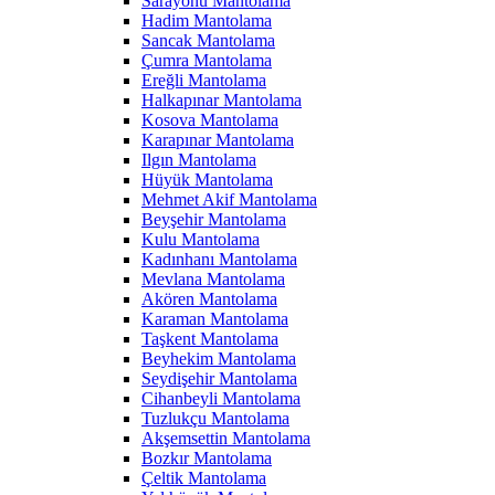
Sarayönü Mantolama
Hadim Mantolama
Sancak Mantolama
Çumra Mantolama
Ereğli Mantolama
Halkapınar Mantolama
Kosova Mantolama
Karapınar Mantolama
Ilgın Mantolama
Hüyük Mantolama
Mehmet Akif Mantolama
Beyşehir Mantolama
Kulu Mantolama
Kadınhanı Mantolama
Mevlana Mantolama
Akören Mantolama
Karaman Mantolama
Taşkent Mantolama
Beyhekim Mantolama
Seydişehir Mantolama
Cihanbeyli Mantolama
Tuzlukçu Mantolama
Akşemsettin Mantolama
Bozkır Mantolama
Çeltik Mantolama