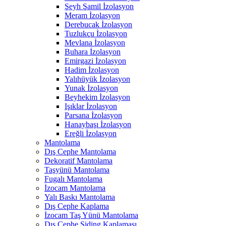
Şeyh Şamil İzolasyon
Meram İzolasyon
Derebucak İzolasyon
Tuzlukçu İzolasyon
Mevlana İzolasyon
Buhara İzolasyon
Emirgazi İzolasyon
Hadim İzolasyon
Yalıhüyük İzolasyon
Yunak İzolasyon
Beyhekim İzolasyon
Işıklar İzolasyon
Parsana İzolasyon
Hanaybaşı İzolasyon
Ereğli İzolasyon
Mantolama
Dış Cephe Mantolama
Dekoratif Mantolama
Taşyünü Mantolama
Fugalı Mantolama
İzocam Mantolama
Yalı Baskı Mantolama
Dış Cephe Kaplama
İzocam Taş Yünü Mantolama
Dış Cephe Siding Kaplaması