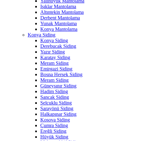
Yalıhüyük Mantolama
Işıklar Mantolama
Altıntekin Mantolama
Derbent Mantolama
Yunak Mantolama
Konya Mantolama
Konya Siding
Konya Siding
Derebucak Siding
Yazır Siding
Karatay Siding
Meram Siding
Emirgazi Siding
Bosna Hersek Siding
Meram Siding
Güneysınır Siding
Hadim Siding
Sancak Siding
Selçuklu Siding
Sarayönü Siding
Halkapınar Siding
Kosova Siding
Çumra Siding
Ereğli Siding
Hüyük Siding