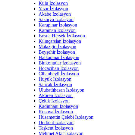
Kulu İzolasyon
Yazır İzolasyon
Akabe İzolasyon
Sakarya İzolasyon
Karapınar İzolasyon
Karaman İzolasyon
Bosna Hersek İzolasyon
Kılınçarslan İzolasyon
Malazgirt İzolasyon
Beyşehir İzolasyon
Halkapınar İzolasyon
Binkonutlar İzolasyon
Hocacihan İzolasyon
Cihanbeyli İzolasyon
Hüyük İzolasyon
Sancak İzolasyon
Ulubatlıhasan İzolasyon
Akören İzolasyon
Çeltik İzolasyon
Kadınhanı İzolasyon
Kosova İzolasyon
Hüsamettin Çelebi İzolasyon
Derbent İzolasyon
Taşkent İzolasyon
Mehmet Akif İzolasyon