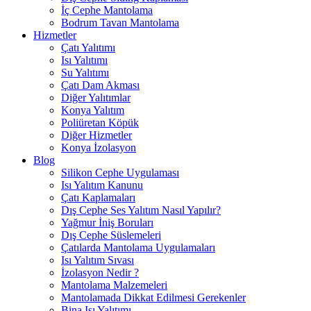
İç Cephe Mantolama
Bodrum Tavan Mantolama
Hizmetler
Çatı Yalıtımı
Isı Yalıtımı
Su Yalıtımı
Çatı Dam Akması
Diğer Yalıtımlar
Konya Yalıtım
Poliüretan Köpük
Diğer Hizmetler
Konya İzolasyon
Blog
Silikon Cephe Uygulaması
Isı Yalıtım Kanunu
Çatı Kaplamaları
Dış Cephe Ses Yalıtım Nasıl Yapılır?
Yağmur İniş Boruları
Dış Cephe Süslemeleri
Çatılarda Mantolama Uygulamaları
Isı Yalıtım Sıvası
İzolasyon Nedir ?
Mantolama Malzemeleri
Mantolamada Dikkat Edilmesi Gerekenler
Bina Isı Yalıtımı