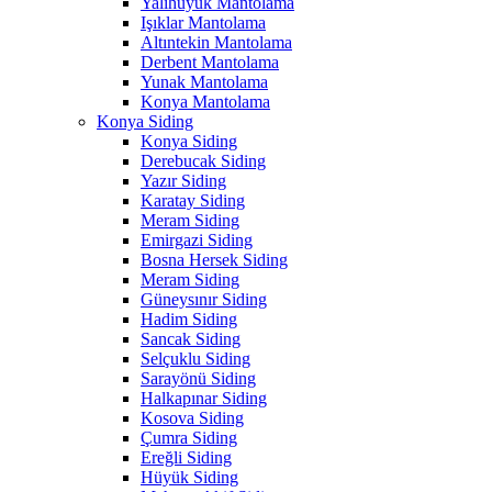
Yalıhüyük Mantolama
Işıklar Mantolama
Altıntekin Mantolama
Derbent Mantolama
Yunak Mantolama
Konya Mantolama
Konya Siding
Konya Siding
Derebucak Siding
Yazır Siding
Karatay Siding
Meram Siding
Emirgazi Siding
Bosna Hersek Siding
Meram Siding
Güneysınır Siding
Hadim Siding
Sancak Siding
Selçuklu Siding
Sarayönü Siding
Halkapınar Siding
Kosova Siding
Çumra Siding
Ereğli Siding
Hüyük Siding