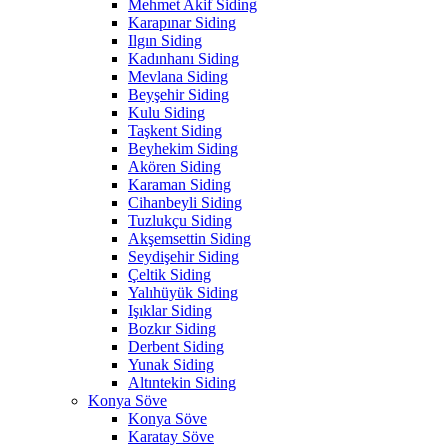
Mehmet Akif Siding
Karapınar Siding
Ilgın Siding
Kadınhanı Siding
Mevlana Siding
Beyşehir Siding
Kulu Siding
Taşkent Siding
Beyhekim Siding
Akören Siding
Karaman Siding
Cihanbeyli Siding
Tuzlukçu Siding
Akşemsettin Siding
Seydişehir Siding
Çeltik Siding
Yalıhüyük Siding
Işıklar Siding
Bozkır Siding
Derbent Siding
Yunak Siding
Altıntekin Siding
Konya Söve
Konya Söve
Karatay Söve