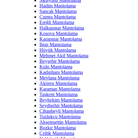
Sarayönü Mantolama
Hadim Mantolama
Sancak Mantolama
Çumra Mantolama
Ereğli Mantolama
Halkapınar Mantolama
Kosova Mantolama
Karapınar Mantolama
Ilgın Mantolama
Hüyük Mantolama
Mehmet Akif Mantolama
Beyşehir Mantolama
Kulu Mantolama
Kadınhanı Mantolama
Mevlana Mantolama
Akören Mantolama
Karaman Mantolama
Taşkent Mantolama
Beyhekim Mantolama
Seydişehir Mantolama
Cihanbeyli Mantolama
Tuzlukçu Mantolama
Akşemsettin Mantolama
Bozkır Mantolama
Çeltik Mantolama