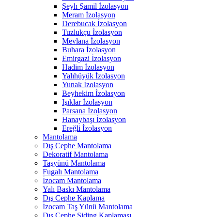
Şeyh Şamil İzolasyon
Meram İzolasyon
Derebucak İzolasyon
Tuzlukçu İzolasyon
Mevlana İzolasyon
Buhara İzolasyon
Emirgazi İzolasyon
Hadim İzolasyon
Yalıhüyük İzolasyon
Yunak İzolasyon
Beyhekim İzolasyon
Işıklar İzolasyon
Parsana İzolasyon
Hanaybaşı İzolasyon
Ereğli İzolasyon
Mantolama
Dış Cephe Mantolama
Dekoratif Mantolama
Taşyünü Mantolama
Fugalı Mantolama
İzocam Mantolama
Yalı Baskı Mantolama
Dış Cephe Kaplama
İzocam Taş Yünü Mantolama
Dış Cephe Siding Kaplaması