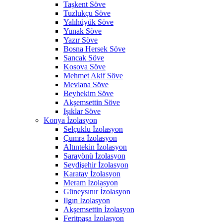
Taşkent Söve
Tuzlukçu Söve
Yalıhüyük Söve
Yunak Söve
Yazır Söve
Bosna Hersek Söve
Sancak Söve
Kosova Söve
Mehmet Akif Söve
Mevlana Söve
Beyhekim Söve
Akşemsettin Söve
Işıklar Söve
Konya İzolasyon
Selçuklu İzolasyon
Çumra İzolasyon
Altıntekin İzolasyon
Sarayönü İzolasyon
Seydişehir İzolasyon
Karatay İzolasyon
Meram İzolasyon
Güneysınır İzolasyon
Ilgın İzolasyon
Akşemsettin İzolasyon
Feritpaşa İzolasyon