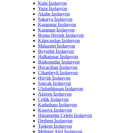
Kulu İzolasyon
Yazır İzolasyon
Akabe İzolasyon
Sakarya İzolasyon
Karapınar İzolasyon
Karaman İzolasyon
Bosna Hersek İzolasyon
Kılınçarslan İzolasyon
Malazgirt İzolasyon
Beyşehir İzolasyon
Halkapınar İzolasyon
Binkonutlar İzolasyon
Hocacihan İzolasyon
Cihanbeyli İzolasyon
Hüyük İzolasyon
Sancak İzolasyon
Ulubatlıhasan İzolasyon
Akören İzolasyon
Çeltik İzolasyon
Kadınhanı İzolasyon
Kosova İzolasyon
Hüsamettin Çelebi İzolasyon
Derbent İzolasyon
Taşkent İzolasyon
Mehmet Akif İzolasyon