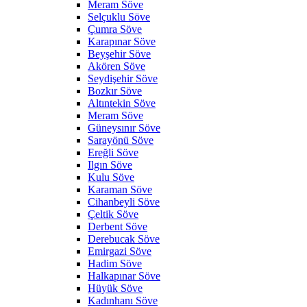
Meram Söve
Selçuklu Söve
Çumra Söve
Karapınar Söve
Beyşehir Söve
Akören Söve
Seydişehir Söve
Bozkır Söve
Altıntekin Söve
Meram Söve
Güneysınır Söve
Sarayönü Söve
Ereğli Söve
Ilgın Söve
Kulu Söve
Karaman Söve
Cihanbeyli Söve
Çeltik Söve
Derbent Söve
Derebucak Söve
Emirgazi Söve
Hadim Söve
Halkapınar Söve
Hüyük Söve
Kadınhanı Söve