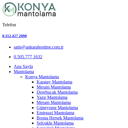
Telefon
0.312.427 2090
satis@ankarahosting.com.tr
0.505.777 1632
Ana Sayfa
Mantolama
Konya Mantolama
Karatay Mantolama
Meram Mantolama
Derebucak Mantolama
Yazır Mantolama
Meram Mantolama
Güneysınır Mantolama
Emirgazi Mantolama
Bosna Hersek Mantolama
Selçuklu Mantolama