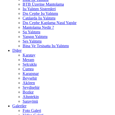
BTB Üzerine Mantolama
Isı Yalıtım Sistemleri
Dış Cephe Isı Yalıtımı
Çatılarda Isı Yalıtımı
Dış Cephe Kaplama Nasıl Yapılır
Mantolama Nedir ?
Su Yalıtımı
Yangın Yalıtımı
Ses Yalıtımı
Bina Ve Tesisatta Isı Yalıtımı
Diğer
Karatay
Meram
Selçuklu
Çumra
Karapınar
Beyşehir
Akören
Seydişehir
Bozkır
Altıntekin
Sarayönü
Galeriler
Foto Galeri